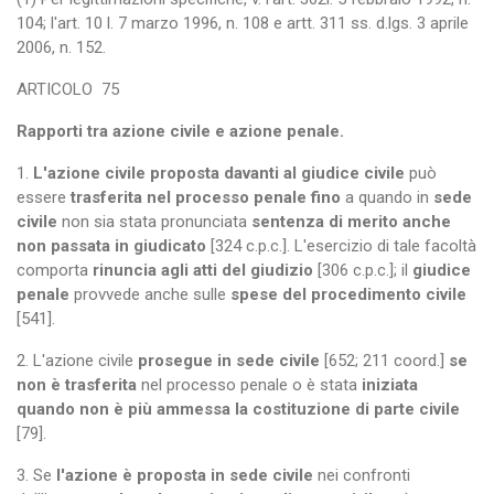
104; l'art. 10 l. 7 marzo 1996, n. 108 e artt. 311 ss. d.lgs. 3 aprile
2006, n. 152.
ARTICOLO
75
Rapporti tra azione civile e azione penale.
1.
L'azione civile proposta davanti al giudice civile
può
essere
trasferita nel processo penale fino
a quando in
sede
civile
non sia stata pronunciata
sentenza di merito anche
non passata in giudicato
[324 c.p.c.]. L'esercizio di tale facoltà
comporta
rinuncia agli atti del giudizio
[306 c.p.c.]; il
giudice
penale
provvede anche sulle
spese del procedimento civile
[541].
2. L'azione civile
prosegue in sede civile
[652; 211 coord.]
se
non è trasferita
nel processo penale o è stata
iniziata
quando non è più ammessa la costituzione di parte civile
[79].
3. Se
l'azione è proposta in sede civile
nei confronti