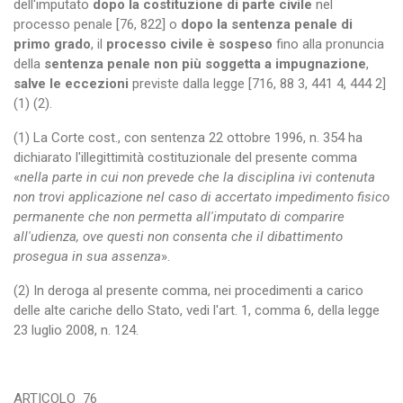
dell'imputato
dopo la costituzione di parte civile
nel
processo penale [76, 822] o
dopo la sentenza penale di
primo grado
, il
processo civile è sospeso
fino alla pronuncia
della
sentenza penale non più soggetta a impugnazione
,
salve le eccezioni
previste dalla legge [716, 88 3, 441 4, 444 2]
(1) (2).
(1) La Corte cost., con sentenza 22 ottobre 1996, n. 354 ha
dichiarato l'illegittimità costituzionale del presente comma
«
nella parte in cui non prevede che la disciplina ivi contenuta
non trovi applicazione nel caso di accertato impedimento fisico
permanente che non permetta all'imputato di comparire
all'udienza, ove questi non consenta che il dibattimento
prosegua in sua assenza
».
(2) In deroga al presente comma, nei procedimenti a carico
delle alte cariche dello Stato, vedi l'art. 1, comma 6, della legge
23 luglio 2008, n. 124.
ARTICOLO
76