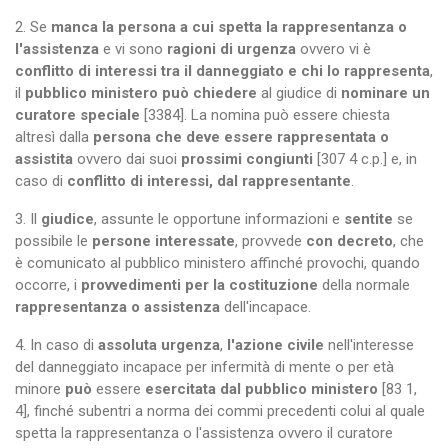
2. Se
manca la persona a cui spetta la rappresentanza o
l'assistenza
e vi sono
ragioni di urgenza
ovvero vi è
conflitto di interessi tra il danneggiato e chi lo rappresenta
,
il
pubblico ministero può chiedere
al giudice di
nominare un
curatore speciale
[3384]. La nomina può essere chiesta
altresì dalla
persona che deve essere rappresentata o
assistita
ovvero dai suoi
prossimi congiunti
[307 4 c.p.] e, in
caso di
conflitto di interessi, dal rappresentante
.
3. Il
giudice
, assunte le opportune informazioni e
sentite
se
possibile le
persone interessate
, provvede
con decreto
, che
è comunicato al pubblico ministero affinché provochi, quando
occorre, i
provvedimenti per la costituzione
della normale
rappresentanza o assistenza
dell'incapace.
4. In caso di
assoluta urgenza
,
l'azione civile
nell'interesse
del danneggiato incapace per infermità di mente o per età
minore
può
essere
esercitata dal pubblico ministero
[83 1,
4], finché subentri a norma dei commi precedenti colui al quale
spetta la rappresentanza o l'assistenza ovvero il curatore