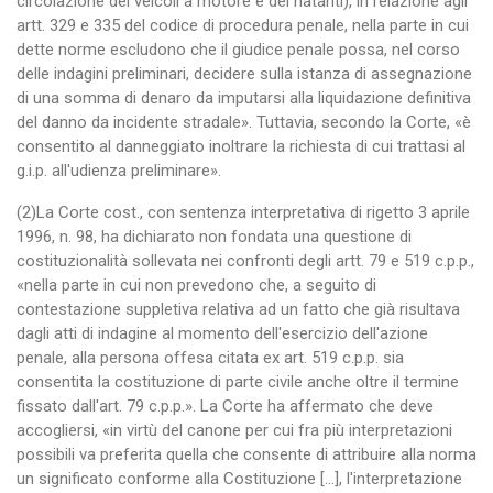
circolazione dei veicoli a motore e dei natanti), in relazione agli
artt. 329 e 335 del codice di procedura penale, nella parte in cui
dette norme escludono che il giudice penale possa, nel corso
delle indagini preliminari, decidere sulla istanza di assegnazione
di una somma di denaro da imputarsi alla liquidazione definitiva
del danno da incidente stradale». Tuttavia, secondo la Corte, «è
consentito al danneggiato inoltrare la richiesta di cui trattasi al
g.i.p. all'udienza preliminare».
(2)La Corte cost., con sentenza interpretativa di rigetto 3 aprile
1996, n. 98, ha dichiarato non fondata una questione di
costituzionalità sollevata nei confronti degli artt. 79 e 519 c.p.p.,
«nella parte in cui non prevedono che, a seguito di
contestazione suppletiva relativa ad un fatto che già risultava
dagli atti di indagine al momento dell'esercizio dell'azione
penale, alla persona offesa citata ex art. 519 c.p.p. sia
consentita la costituzione di parte civile anche oltre il termine
fissato dall'art. 79 c.p.p.». La Corte ha affermato che deve
accogliersi, «in virtù del canone per cui fra più interpretazioni
possibili va preferita quella che consente di attribuire alla norma
un significato conforme alla Costituzione [...], l'interpretazione