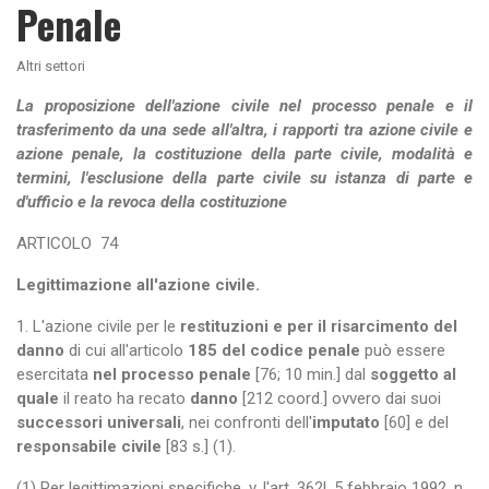
Penale
Altri settori
La proposizione dell'azione civile nel processo penale e il
trasferimento da una sede all'altra, i rapporti tra azione civile e
azione penale, la costituzione della parte civile, modalità e
termini, l'esclusione della parte civile su istanza di parte e
d'ufficio e la revoca della costituzione
ARTICOLO
74
Legittimazione all'azione civile.
1. L'azione civile per le
restituzioni e per il risarcimento del
danno
di cui all'articolo
185 del codice penale
può essere
esercitata
nel processo penale
[76; 10 min.] dal
soggetto al
quale
il reato ha recato
danno
[212 coord.] ovvero dai suoi
successori universali
, nei confronti dell'
imputato
[60] e del
responsabile civile
[83 s.] (1).
(1) Per legittimazioni specifiche, v. l'art. 362l. 5 febbraio 1992, n.