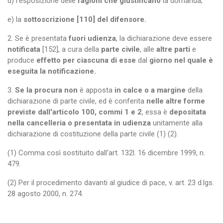
d) l'esposizione delle
ragioni che giustificano
la domanda;
e) la
sottoscrizione [110] del difensore.
2. Se è presentata
fuori udienza
, la dichiarazione deve essere
notificata
[152], a cura della
parte civile
, alle
altre parti
e
produce
effetto per ciascuna di esse
dal
giorno nel quale è
eseguita la notificazione.
3.
Se la procura non
è apposta
in calce o a margine
della
dichiarazione di parte civile, ed è conferita
nelle altre forme
previste dall'articolo 100, commi 1 e 2
, essa è
depositata
nella cancelleria o presentata in udienza
unitamente alla
dichiarazione di costituzione della parte civile (1) (2).
(1) Comma così sostituito dall'art. 132l. 16 dicembre 1999, n.
479.
(2) Per il procedimento davanti al giudice di pace, v. art. 23 d.lgs.
28 agosto 2000, n. 274.