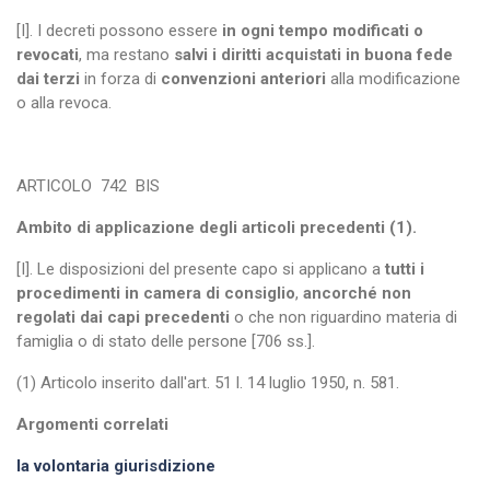
[I]. I decreti possono essere
in ogni tempo modificati o
revocati
, ma restano
salvi i diritti acquistati in buona fede
dai terzi
in forza di
convenzioni anteriori
alla modificazione
o alla revoca.
ARTICOLO
742
BIS
Ambito di applicazione degli articoli precedenti (1).
[I]. Le disposizioni del presente capo si applicano a
tutti i
procedimenti in camera di consiglio
,
ancorché non
regolati dai capi precedenti
o che non riguardino materia di
famiglia o di stato delle persone [706 ss.].
(1) Articolo inserito dall'art. 51 l. 14 luglio 1950, n. 581.
Argomenti correlati
la volontaria giurisdizione