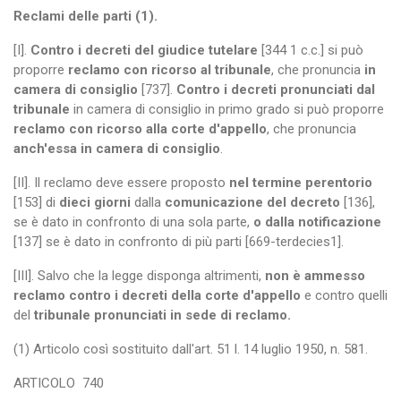
Reclami delle parti (1).
[I].
Contro i decreti del giudice tutelare
[344 1 c.c.] si può
proporre
reclamo con ricorso al tribunale
, che pronuncia
in
camera di consiglio
[737].
Contro i decreti pronunciati dal
tribunale
in camera di consiglio in primo grado si può proporre
reclamo con ricorso alla corte d'appello
, che pronuncia
anch'essa in camera di consiglio
.
[II]. Il reclamo deve essere proposto
nel termine perentorio
[153] di
dieci giorni
dalla
comunicazione del decreto
[136],
se è dato in confronto di una sola parte,
o dalla notificazione
[137] se è dato in confronto di più parti [669-terdecies1].
[III]. Salvo che la legge disponga altrimenti,
non è ammesso
reclamo contro i decreti della corte d'appello
e contro quelli
del
tribunale pronunciati in sede di reclamo.
(1) Articolo così sostituito dall'art. 51 l. 14 luglio 1950, n. 581.
ARTICOLO
740