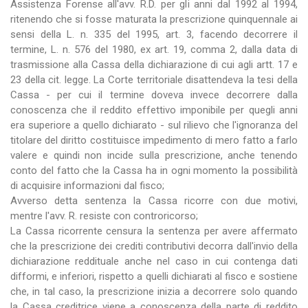
Assistenza Forense all'avv. R.D. per gli anni dal 1992 al 1994,
ritenendo che si fosse maturata la prescrizione quinquennale ai
sensi della L. n. 335 del 1995, art. 3, facendo decorrere il
termine, L. n. 576 del 1980, ex art. 19, comma 2, dalla data di
trasmissione alla Cassa della dichiarazione di cui agli artt. 17 e
23 della cit. legge. La Corte territoriale disattendeva la tesi della
Cassa - per cui il termine doveva invece decorrere dalla
conoscenza che il reddito effettivo imponibile per quegli anni
era superiore a quello dichiarato - sul rilievo che l'ignoranza del
titolare del diritto costituisce impedimento di mero fatto a farlo
valere e quindi non incide sulla prescrizione, anche tenendo
conto del fatto che la Cassa ha in ogni momento la possibilità
di acquisire informazioni dal fisco;
Avverso detta sentenza la Cassa ricorre con due motivi,
mentre l'avv. R. resiste con controricorso;
La Cassa ricorrente censura la sentenza per avere affermato
che la prescrizione dei crediti contributivi decorra dall'invio della
dichiarazione reddituale anche nel caso in cui contenga dati
difformi, e inferiori, rispetto a quelli dichiarati al fisco e sostiene
che, in tal caso, la prescrizione inizia a decorrere solo quando
la Cassa creditrice viene a conoscenza della parte di reddito