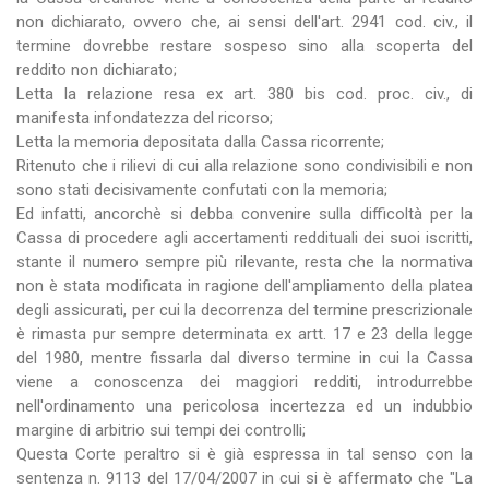
non dichiarato, ovvero che, ai sensi dell'art. 2941 cod. civ., il
termine dovrebbe restare sospeso sino alla scoperta del
reddito non dichiarato;
Letta la relazione resa ex art. 380 bis cod. proc. civ., di
manifesta infondatezza del ricorso;
Letta la memoria depositata dalla Cassa ricorrente;
Ritenuto che i rilievi di cui alla relazione sono condivisibili e non
sono stati decisivamente confutati con la memoria;
Ed infatti, ancorchè si debba convenire sulla difficoltà per la
Cassa di procedere agli accertamenti reddituali dei suoi iscritti,
stante il numero sempre più rilevante, resta che la normativa
non è stata modificata in ragione dell'ampliamento della platea
degli assicurati, per cui la decorrenza del termine prescrizionale
è rimasta pur sempre determinata ex artt. 17 e 23 della legge
del 1980, mentre fissarla dal diverso termine in cui la Cassa
viene a conoscenza dei maggiori redditi, introdurrebbe
nell'ordinamento una pericolosa incertezza ed un indubbio
margine di arbitrio sui tempi dei controlli;
Questa Corte peraltro si è già espressa in tal senso con la
sentenza n. 9113 del 17/04/2007 in cui si è affermato che "La