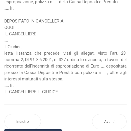
espropriazione, polizza n. .... della Cassa Depositi e Prestiti e ....
...., lì ....
....
DEPOSITATO IN CANCELLERIA
OGGI ....
IL CANCELLIERE
....
Il Giudice,
letta l'istanza che precede, visti gli allegati, visto l'art. 28,
comma 2, D.P.R. 8.6.2001, n. 327 ordina lo svincolo, a favore del
ricorrente dell'indennità di espropriazione di Euro .... depositata
presso la Cassa Depositi e Prestiti con polizza n. ...., oltre agli
interessi maturati sulla stessa.
...., lì ....
IL CANCELLIERE IL GIUDICE
Indietro
Avanti