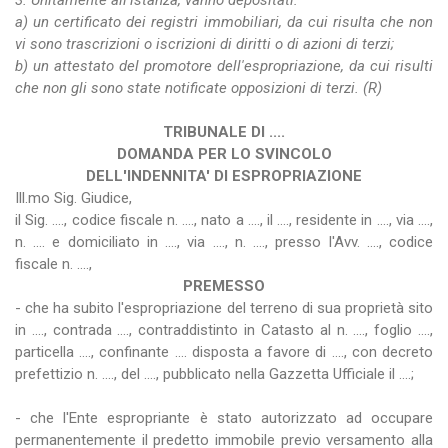
3. Unitamente all'istanza, vanno depositati:
a) un certificato dei registri immobiliari, da cui risulta che non
vi sono trascrizioni o iscrizioni di diritti o di azioni di terzi;
b) un attestato del promotore dell'espropriazione, da cui risulti
che non gli sono state notificate opposizioni di terzi. (R)
TRIBUNALE DI ....
DOMANDA PER LO SVINCOLO
DELL'INDENNITA' DI ESPROPRIAZIONE
Ill.mo Sig. Giudice,
il Sig. ...., codice fiscale n. ...., nato a ...., il ...., residente in ...., via ....,
n. .... e domiciliato in ...., via ...., n. ...., presso l'Avv. ...., codice
fiscale n. ....,
PREMESSO
- che ha subito l'espropriazione del terreno di sua proprietà sito
in ...., contrada ...., contraddistinto in Catasto al n. ...., foglio ....,
particella ...., confinante .... disposta a favore di ...., con decreto
prefettizio n. ...., del ...., pubblicato nella Gazzetta Ufficiale il ....;
- che l'Ente espropriante è stato autorizzato ad occupare
permanentemente il predetto immobile previo versamento alla