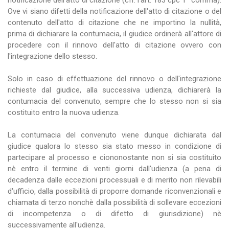
notificazione dell'atto di citazione (cfr. l'art. 183 cpc 1° comma).
Ove vi siano difetti della notificazione dell'atto di citazione o del
contenuto dell'atto di citazione che ne importino la nullità,
prima di dichiarare la contumacia, il giudice ordinerà all'attore di
procedere con il rinnovo dell'atto di citazione ovvero con
l'integrazione dello stesso.
Solo in caso di effettuazione del rinnovo o dell'integrazione
richieste dal giudice, alla successiva udienza, dichiarerà la
contumacia del convenuto, sempre che lo stesso non si sia
costituito entro la nuova udienza.
La contumacia del convenuto viene dunque dichiarata dal
giudice qualora lo stesso sia stato messo in condizione di
partecipare al processo e ciononostante non si sia costituito
nè entro il termine di venti giorni dall'udienza (a pena di
decadenza dalle eccezioni processuali e di merito non rilevabili
d'ufficio, dalla possibilità di proporre domande riconvenzionali e
chiamata di terzo nonchè dalla possibilità di sollevare eccezioni
di incompetenza o di difetto di giurisdizione) nè
successivamente all'udienza.