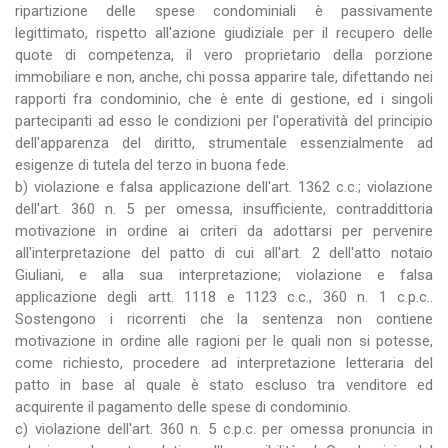
ripartizione delle spese condominiali è passivamente
legittimato, rispetto all'azione giudiziale per il recupero delle
quote di competenza, il vero proprietario della porzione
immobiliare e non, anche, chi possa apparire tale, difettando nei
rapporti fra condominio, che è ente di gestione, ed i singoli
partecipanti ad esso le condizioni per l'operatività del principio
dell'apparenza del diritto, strumentale essenzialmente ad
esigenze di tutela del terzo in buona fede.
b) violazione e falsa applicazione dell'art. 1362 c.c.; violazione
dell'art. 360 n. 5 per omessa, insufficiente, contraddittoria
motivazione in ordine ai criteri da adottarsi per pervenire
all'interpretazione del patto di cui all'art. 2 dell'atto notaio
Giuliani, e alla sua interpretazione; violazione e falsa
applicazione degli artt. 1118 e 1123 c.c., 360 n. 1 c.p.c..
Sostengono i ricorrenti che la sentenza non contiene
motivazione in ordine alle ragioni per le quali non si potesse,
come richiesto, procedere ad interpretazione letteraria del
patto in base al quale è stato escluso tra venditore ed
acquirente il pagamento delle spese di condominio.
c) violazione dell'art. 360 n. 5 c.p.c. per omessa pronuncia in