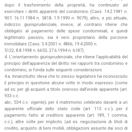
dopo il trasferimento della proprietà, ha continuato ad
esercitare i diritti apparenti del condomino (Cass. 14.2.1981 n.
907; 16.11.1984 n. 5818; 1.9.1990 n. 9079); altro, e più attuale,
indirizzo giurisprudenziale, invece, al contrario ritiene che
obbligato al pagamento delle spese condominiali, e quindi
legittimato passivo, sia il vero proprietario della porzione
immobiliare (Cass. 3.4.2001 n. 4866; 19.4.2000 n.
5122; 8.8.1998 n. 6653; 27.6.1994 n. 6187).
4. L'orientamento giurisprudenziale, che ritiene l'applicabilità del
principio dell'apparenza del diritto nei rapporti tra condominio e
condomino, si fonda sulle seguenti considerazioni.
4.a. Innanzitutto rileva che lo stesso legislatore ha riconosciuto
il principio in questione alcune volte in modo espresso (come
ad es. per gli acquisti a titolo oneroso dall'erede apparente (art.
933 c.c.
abr.; 534 c.c. vigente); per il matrimonio celebrato davanti a un
apparente ufficiale dello stato civile (art. 113 c.c.); per il
pagamento fatto al creditore apparente (art. 189, 1 comma,
c.c.), altre volte per implicito (ad es. negoziazione di titoli di
credito, acquisto di beni mobili, obbligazioni assunte dai soci di