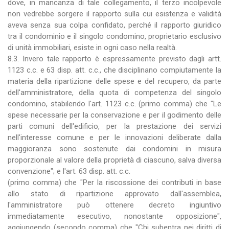
dove, in mancanza di tale collegamento, il terzo incolpevole
non vedrebbe sorgere il rapporto sulla cui esistenza e validità
aveva senza sua colpa confidato, perché il rapporto giuridico
tra il condominio e il singolo condomino, proprietario esclusivo
di unità immobiliari, esiste in ogni caso nella realtà.
8.3. Invero tale rapporto è espressamente previsto dagli artt.
1123 c.c. e 63 disp. att. c.c., che disciplinano compiutamente la
materia della ripartizione delle spese e del recupero, da parte
dell'amministratore, della quota di competenza del singolo
condomino, stabilendo l'art. 1123 c.c. (primo comma) che "Le
spese necessarie per la conservazione e per il godimento delle
parti comuni dell'edificio, per la prestazione dei servizi
nell'interesse comune e per le innovazioni deliberate dalla
maggioranza sono sostenute dai condomini in misura
proporzionale al valore della proprietà di ciascuno, salva diversa
convenzione"; e l'art. 63 disp. att. c.c.
(primo comma) che "Per la riscossione dei contributi in base
allo stato di ripartizione approvato dall'assemblea,
l'amministratore può ottenere decreto ingiuntivo
immediatamente esecutivo, nonostante opposizione",
aggiungendo (secondo comma) che "Chi subentra nei diritti di