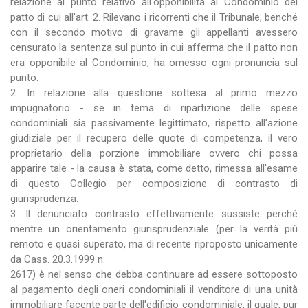
relazione al punto relativo all'opponibilità al Condominio del
patto di cui all'art. 2. Rilevano i ricorrenti che il Tribunale, benché
con il secondo motivo di gravame gli appellanti avessero
censurato la sentenza sul punto in cui afferma che il patto non
era opponibile al Condominio, ha omesso ogni pronuncia sul
punto.
2. In relazione alla questione sottesa al primo mezzo
impugnatorio - se in tema di ripartizione delle spese
condominiali sia passivamente legittimato, rispetto all'azione
giudiziale per il recupero delle quote di competenza, il vero
proprietario della porzione immobiliare ovvero chi possa
apparire tale - la causa è stata, come detto, rimessa all'esame
di questo Collegio per composizione di contrasto di
giurisprudenza.
3. Il denunciato contrasto effettivamente sussiste perché
mentre un orientamento giurisprudenziale (per la verità più
remoto e quasi superato, ma di recente riproposto unicamente
da Cass. 20.3.1999 n.
2617) è nel senso che debba continuare ad essere sottoposto
al pagamento degli oneri condominiali il venditore di una unità
immobiliare facente parte dell'edificio condominiale, il quale, pur