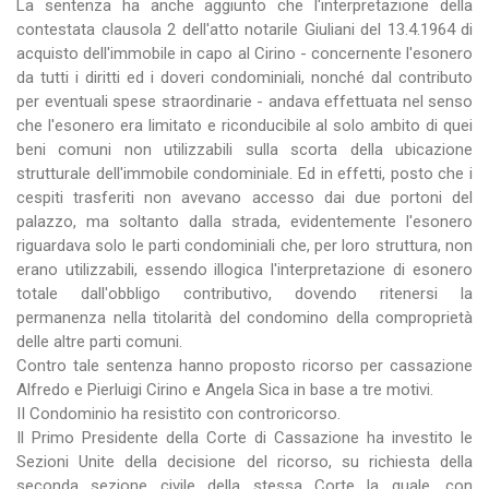
La sentenza ha anche aggiunto che l'interpretazione della
contestata clausola 2 dell'atto notarile Giuliani del 13.4.1964 di
acquisto dell'immobile in capo al Cirino - concernente l'esonero
da tutti i diritti ed i doveri condominiali, nonché dal contributo
per eventuali spese straordinarie - andava effettuata nel senso
che l'esonero era limitato e riconducibile al solo ambito di quei
beni comuni non utilizzabili sulla scorta della ubicazione
strutturale dell'immobile condominiale. Ed in effetti, posto che i
cespiti trasferiti non avevano accesso dai due portoni del
palazzo, ma soltanto dalla strada, evidentemente l'esonero
riguardava solo le parti condominiali che, per loro struttura, non
erano utilizzabili, essendo illogica l'interpretazione di esonero
totale dall'obbligo contributivo, dovendo ritenersi la
permanenza nella titolarità del condomino della comproprietà
delle altre parti comuni.
Contro tale sentenza hanno proposto ricorso per cassazione
Alfredo e Pierluigi Cirino e Angela Sica in base a tre motivi.
II Condominio ha resistito con controricorso.
Il Primo Presidente della Corte di Cassazione ha investito le
Sezioni Unite della decisione del ricorso, su richiesta della
seconda sezione civile della stessa Corte la quale, con