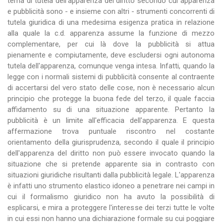
tema di tutela dell'apparenza del diritto secondo cui apparenza
e pubblicità sono - e insieme con altri - strumenti concorrenti di
tutela giuridica di una medesima esigenza pratica in relazione
alla quale la c.d. apparenza assume la funzione di mezzo
complementare, per cui là dove la pubblicità si attua
pienamente e compiutamente, deve escludersi ogni autonoma
tutela dell'apparenza, comunque venga intesa. Infatti, quando la
legge con i normali sistemi di pubblicità consente al contraente
di accertarsi del vero stato delle cose, non è necessario alcun
principio che protegge la buona fede del terzo, il quale faccia
affidamento su di una situazione apparente. Pertanto la
pubblicità è un limite all'efficacia dell'apparenza. E questa
affermazione trova puntuale riscontro nel costante
orientamento della giurisprudenza, secondo il quale il principio
dell'apparenza del diritto non può essere invocato quando la
situazione che si pretende apparente sia in contrasto con
situazioni giuridiche risultanti dalla pubblicità legale. L'apparenza
è infatti uno strumento elastico idoneo a penetrare nei campi in
cui il formalismo giuridico non ha avuto la possibilità di
esplicarsi, e mira a proteggere l'interesse dei terzi tutte le volte
in cui essi non hanno una dichiarazione formale su cui poggiare