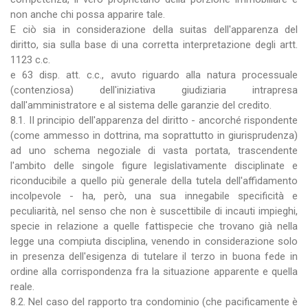
non anche chi possa apparire tale.
E ciò sia in considerazione della suitas dell'apparenza del
diritto, sia sulla base di una corretta interpretazione degli artt.
1123 c.c.
e 63 disp. att. c.c., avuto riguardo alla natura processuale
(contenziosa) dell'iniziativa giudiziaria intrapresa
dall'amministratore e al sistema delle garanzie del credito.
8.1. II principio dell'apparenza del diritto - ancorché rispondente
(come ammesso in dottrina, ma soprattutto in giurisprudenza)
ad uno schema negoziale di vasta portata, trascendente
l'ambito delle singole figure legislativamente disciplinate e
riconducibile a quello più generale della tutela dell'affidamento
incolpevole - ha, però, una sua innegabile specificità e
peculiarità, nel senso che non è suscettibile di incauti impieghi,
specie in relazione a quelle fattispecie che trovano già nella
legge una compiuta disciplina, venendo in considerazione solo
in presenza dell'esigenza di tutelare il terzo in buona fede in
ordine alla corrispondenza fra la situazione apparente e quella
reale.
8.2. Nel caso del rapporto tra condominio (che pacificamente è