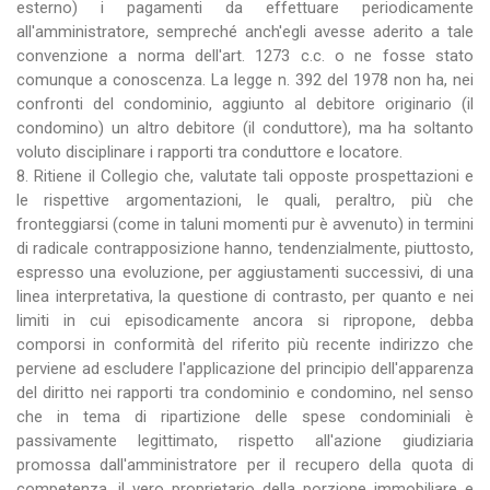
esterno) i pagamenti da effettuare periodicamente
all'amministratore, sempreché anch'egli avesse aderito a tale
convenzione a norma dell'art. 1273 c.c. o ne fosse stato
comunque a conoscenza. La legge n. 392 del 1978 non ha, nei
confronti del condominio, aggiunto al debitore originario (il
condomino) un altro debitore (il conduttore), ma ha soltanto
voluto disciplinare i rapporti tra conduttore e locatore.
8. Ritiene il Collegio che, valutate tali opposte prospettazioni e
le rispettive argomentazioni, le quali, peraltro, più che
fronteggiarsi (come in taluni momenti pur è avvenuto) in termini
di radicale contrapposizione hanno, tendenzialmente, piuttosto,
espresso una evoluzione, per aggiustamenti successivi, di una
linea interpretativa, la questione di contrasto, per quanto e nei
limiti in cui episodicamente ancora si ripropone, debba
comporsi in conformità del riferito più recente indirizzo che
perviene ad escludere l'applicazione del principio dell'apparenza
del diritto nei rapporti tra condominio e condomino, nel senso
che in tema di ripartizione delle spese condominiali è
passivamente legittimato, rispetto all'azione giudiziaria
promossa dall'amministratore per il recupero della quota di
competenza, il vero proprietario della porzione immobiliare e