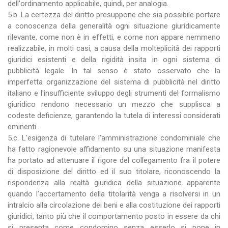
dell'ordinamento applicabile, quindi, per analogia.
5.b. La certezza del diritto presuppone che sia possibile portare
a conoscenza della generalità ogni situazione giuridicamente
rilevante, come non è in effetti, e come non appare nemmeno
realizzabile, in molti casi, a causa della molteplicità dei rapporti
giuridici esistenti e della rigidità insita in ogni sistema di
pubblicità legale. In tal senso è stato osservato che la
imperfetta organizzazione del sistema di pubblicità nel diritto
italiano e l'insufficiente sviluppo degli strumenti del formalismo
giuridico rendono necessario un mezzo che supplisca a
codeste deficienze, garantendo la tutela di interessi considerati
eminenti.
5.c. L'esigenza di tutelare l'amministrazione condominiale che
ha fatto ragionevole affidamento su una situazione manifesta
ha portato ad attenuare il rigore del collegamento fra il potere
di disposizione del diritto ed il suo titolare, riconoscendo la
rispondenza alla realtà giuridica della situazione apparente
quando l'accertamento della titolarità venga a risolversi in un
intralcio alla circolazione dei beni e alla costituzione dei rapporti
giuridici, tanto più che il comportamento posto in essere da chi
si presenta come condomino senza esserlo si pone in