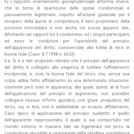
6) L'opposto orientamento giurisprudenziale afferma, invece,
che in tema di ripartizione delle spese condominiali è
passivamente legittimato, rispetto all'azione giudiziale per il
recupero della quota di competenza, il vero proprietario della
porzione immobiliare e non anche chi possa apparire tale,
difettando nei rapporti tra il condominio ed i singoli partecipanti
ad esso le condizioni per l'operatività del principio
dell'apparenza del diritto, coessenziale alla tutela di terzi in
buona fede (Cass. 8.7.1998 n. 6653).
6.a. Si è a tale proposito rilevato che il principio dell'apparenza
del diritto è collegato alla esigenza di tutelare l'affidamento
incolpevole, e, cioè, la buona fede del terzo, che, senza sua
colpa, abbia fatto affidamento su una determinata situazione,
esistente però solo in apparenza, alla quale, quindi, al di fuori
dell'applicazione del principio in argomento, non potrebbe
collegarsi nessun effetto giuridico, con grave pregiudizio del
terzo, cui, in tesi, non è addebitabile un incauto affidamento.
Caso tipico di applicazione del principio suddetto è quello
dell'apparente rappresentato, il quale si sia comportato nel
mondo esterno in maniera tale da ingenerare nel terzo la
convinzione plausibile e ragionevole della effettiva sussistenza