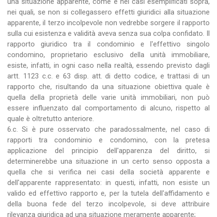
una situazione apparente, come è nei casi esemplificati sopra,
nei quali, se non si collegassero effetti giuridici alla situazione
apparente, il terzo incolpevole non vedrebbe sorgere il rapporto
sulla cui esistenza e validità aveva senza sua colpa confidato. Il
rapporto giuridico tra il condominio e l'effettivo singolo
condomino, proprietario esclusivo della unità immobiliare,
esiste, infatti, in ogni caso nella realtà, essendo previsto dagli
artt. 1123 c.c. e 63 disp. att. di detto codice, e trattasi di un
rapporto che, risultando da una situazione obiettiva quale è
quella della proprietà delle varie unità immobiliari, non può
essere influenzato dal comportamento di alcuno, rispetto al
quale è oltretutto anteriore.
6.c. Si è pure osservato che paradossalmente, nel caso di
rapporti tra condominio e condomino, con la pretesa
applicazione del principio dell'apparenza del diritto, si
determinerebbe una situazione in un certo senso opposta a
quella che si verifica nei casi della società apparente e
dell'apparente rappresentato: in questi, infatti, non esiste un
valido ed effettivo rapporto e, per la tutela dell'affidamento e
della buona fede del terzo incolpevole, si deve attribuire
rilevanza giuridica ad una situazione meramente apparente;