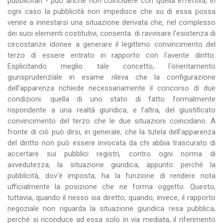
pubblicitari - può anche non coincidere con quella effettiva, in
ogni caso la pubblicità non impedisce che su di essa possa
venire a innestarsi una situazione derivata che, nel complesso
dei suoi elementi costitutivi, consenta. di ravvisare l'esistenza di
circostanze idonee a generare il legittimo convincimento del
terzo di essere entrato in rapporto con l'avente diritto.
Esplicitando meglio tale concetto, l'orientamento
giurisprudenziale in esame rileva che la configurazione
dell'apparenza richiede necessariamente il concorso di due
condizioni: quella di uno stato di fatto formalmente
rispondente a una realtà giuridica, e l'altra, del giustificato
convincimento del terzo che le due situazioni coincidano. A
fronte di ciò può dirsi, in generale, che la tutela dell'apparenza
del diritto non può essere invocata da chi abbia trascurato di
accertare sui pubblici registri, contro ogni norma di
avvedutezza, la situazione giuridica, appunto perché la
pubblicità, dov'è imposta, ha la funzione di rendere nota
ufficialmente la posizione che ne forma oggetto. Questo,
tuttavia, quando il nesso sia diretto; quando, invece, il rapporto
negoziale non riguarda la situazione giuridica resa pubblica,
perché si riconduce ad essa solo in via mediata, il riferimento