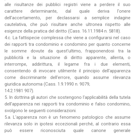
alle risultanze dei pubblici registri viene a perdere il suo
carattere determinante, dal quale deriva l'onere
dell'accertamento, per declassarsi a semplice indagine
cautelativa, che può risultare anche ultronea rispetto alle
esigenze della pratica del diritto (Cass. 16.11.1984 n. 5818).
4.c. La fattispecie complessa che viene a configurarsi nel caso
dei rapporti tra condominio e condomino per quanto concerne
le somme dovute da quest'ultimo, frapponendosi tra la
pubblicità e la situazione di diritto apparente, allenta, o
interrompe, addirittura, il legame fra i due elementi,
consentendo di invocare utilmente il principio dell'apparenza
come discriminante dell'errore, quando assume rilevanza
giuridica autonoma (Cass. 1.9.1990 n. 9079;
14.2.1981 907).
5. In dottrina gli autori che sostengono l'applicabilità della tutela
dell'apparenza nei rapporti tra condominio e falso condomino,
svolgono le seguenti considerazioni.
5.a. L'apparenza non è un fenomeno patologico che assume
rilevanza solo in ipotesi eccezionali perché, al contrario essa
può essere riconosciuta quale canone generale