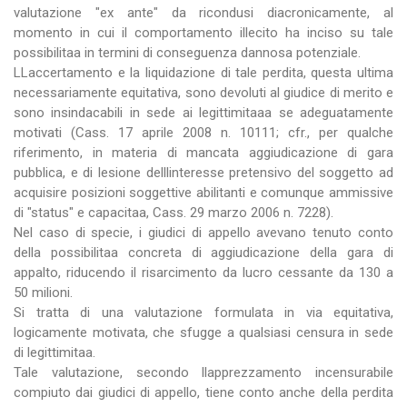
valutazione "ex ante" da ricondusi diacronicamente, al
momento in cui il comportamento illecito ha inciso su tale
possibilitaa in termini di conseguenza dannosa potenziale.
LLaccertamento e la liquidazione di tale perdita, questa ultima
necessariamente equitativa, sono devoluti al giudice di merito e
sono insindacabili in sede ai legittimitaaa se adeguatamente
motivati (Cass. 17 aprile 2008 n. 10111; cfr., per qualche
riferimento, in materia di mancata aggiudicazione di gara
pubblica, e di lesione delllinteresse pretensivo del soggetto ad
acquisire posizioni soggettive abilitanti e comunque ammissive
di "status" e capacitaa, Cass. 29 marzo 2006 n. 7228).
Nel caso di specie, i giudici di appello avevano tenuto conto
della possibilitaa concreta di aggiudicazione della gara di
appalto, riducendo il risarcimento da lucro cessante da 130 a
50 milioni.
Si tratta di una valutazione formulata in via equitativa,
logicamente motivata, che sfugge a qualsiasi censura in sede
di legittimitaa.
Tale valutazione, secondo llapprezzamento incensurabile
compiuto dai giudici di appello, tiene conto anche della perdita