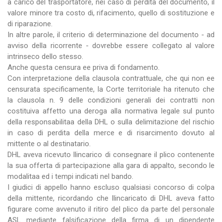
a carico del trasportatore, nei caso di perdita del documento, il
valore minore tra costo di, rifacimento, quello di sostituzione e
di riparazione.
In altre parole, il criterio di determinazione del documento - ad
avviso della ricorrente - dovrebbe essere collegato al valore
intrinseco dello stesso.
Anche questa censura ee priva di fondamento.
Con interpretazione della clausola contrattuale, che qui non ee
censurata specificamente, la Corte territoriale ha ritenuto che
la clausola n. 9 delle condizioni generali dei contratti non
costituiva affetto una deroga alla normativa legale sul punto
della responsabilitaa della DHL o sulla delimitazione del rischio
in caso di perdita della merce e di risarcimento dovuto al
mittente o al destinatario.
DHL aveva ricevuto llincarico di consegnare il plico contenente
la sua offerta di partecipazione alla gara di appalto, secondo le
modalitaa ed i tempi indicati nel bando.
I giudici di appello hanno escluso qualsiasi concorso di colpa
della mittente, ricordando che llincaricato di DHL aveva fatto
figurare come avvenuto il ritiro del plico da parte del personale
ASL mediante falsificazione della firma di un dipendente