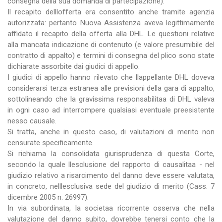
consegna della sua domanda di partecipazione).
Il recapito delllofferta era consentito anche tramite agenzia
autorizzata: pertanto Nuova Assistenza aveva legittimamente
affidato il recapito della offerta alla DHL. Le questioni relative
alla mancata indicazione di contenuto (e valore presumibile del
contratto di appalto) e termini di consegna del plico sono state
dichiarate assorbite dai giudici di appello.
I giudici di appello hanno rilevato che llappellante DHL doveva
considerarsi terza estranea alle previsioni della gara di appalto,
sottolineando che la gravissima responsabilitaa di DHL valeva
in ogni caso ad interrompere qualsiasi eventuale preesistente
nesso causale.
Si tratta, anche in questo caso, di valutazioni di merito non
censurate specificamente.
Si richiama la consolidata giurisprudenza di questa Corte,
secondo la quale llesclusione del rapporto di causalitaa - nel
giudizio relativo a risarcimento del danno deve essere valutata,
in concreto, nelllesclusiva sede del giudizio di merito (Cass. 7
dicembre 2005 n. 26997).
In via subordinata, la societaa ricorrente osserva che nella
valutazione del danno subito, dovrebbe tenersi conto che la