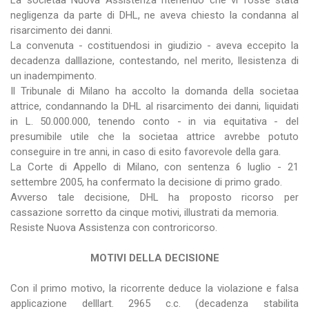
La societaa Nuova Assistenza ritenendo che vi fosse stata
negligenza da parte di DHL, ne aveva chiesto la condanna al
risarcimento dei danni.
La convenuta - costituendosi in giudizio - aveva eccepito la
decadenza dalllazione, contestando, nel merito, llesistenza di
un inadempimento.
Il Tribunale di Milano ha accolto la domanda della societaa
attrice, condannando la DHL al risarcimento dei danni, liquidati
in L. 50.000.000, tenendo conto - in via equitativa - del
presumibile utile che la societaa attrice avrebbe potuto
conseguire in tre anni, in caso di esito favorevole della gara.
La Corte di Appello di Milano, con sentenza 6 luglio - 21
settembre 2005, ha confermato la decisione di primo grado.
Avverso tale decisione, DHL ha proposto ricorso per
cassazione sorretto da cinque motivi, illustrati da memoria.
Resiste Nuova Assistenza con controricorso.
MOTIVI DELLA DECISIONE
Con il primo motivo, la ricorrente deduce la violazione e falsa
applicazione delllart. 2965 c.c. (decadenza stabilita