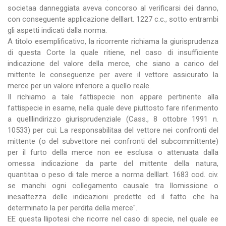
societaa danneggiata aveva concorso al verificarsi dei danno,
con conseguente applicazione delllart. 1227 c.c., sotto entrambi
gli aspetti indicati dalla norma.
A titolo esemplificativo, la ricorrente richiama la giurisprudenza
di questa Corte la quale ritiene, nel caso di insufficiente
indicazione del valore della merce, che siano a carico del
mittente le conseguenze per avere il vettore assicurato la
merce per un valore inferiore a quello reale.
Il richiamo a tale fattispecie non appare pertinente alla
fattispecie in esame, nella quale deve piuttosto fare riferimento
a quelllindirizzo giurisprudenziale (Cass., 8 ottobre 1991 n.
10533) per cui: La responsabilitaa del vettore nei confronti del
mittente (o del subvettore nei confronti del subcommittente)
per il furto della merce non ee esclusa o attenuata dalla
omessa indicazione da parte del mittente della natura,
quantitaa o peso di tale merce a norma delllart. 1683 cod. civ.
se manchi ogni collegamento causale tra llomissione o
inesattezza delle indicazioni predette ed il fatto che ha
determinato la per perdita della merce".
EE questa llipotesi che ricorre nel caso di specie, nel quale ee