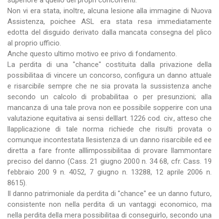
superiore a quello dei propri concorrenti.
Non vi era stata, inoltre, alcuna lesione alla immagine di Nuova
Assistenza, poichee ASL era stata resa immediatamente
edotta del disguido derivato dalla mancata consegna del plico
al proprio ufficio.
Anche questo ultimo motivo ee privo di fondamento.
La perdita di una "chance" costituita dalla privazione della
possibilitaa di vincere un concorso, configura un danno attuale
e risarcibile sempre che ne sia provata la sussistenza anche
secondo un calcolo di probabilitaa o per presunzioni; alla
mancanza di una tale prova non ee possibile sopperire con una
valutazione equitativa ai sensi delllart. 1226 cod. civ., atteso che
llapplicazione di tale norma richiede che risulti provata o
comunque incontestata llesistenza di un danno risarcibile ed ee
diretta a fare fronte alllimpossibilitaa di provare llammontare
preciso del danno (Cass. 21 giugno 2000 n. 34 68, cfr. Cass. 19
febbraio 200 9 n. 4052, 7 giugno n. 13288, 12 aprile 2006 n.
8615).
Il danno patrimoniale da perdita di "chance" ee un danno futuro,
consistente non nella perdita di un vantaggi economico, ma
nella perdita della mera possibilitaa di conseguirlo, secondo una