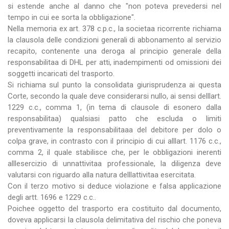
si estende anche al danno che "non poteva prevedersi nel
tempo in cui ee sorta la obbligazione".
Nella memoria ex art. 378 c.p.c., la societaa ricorrente richiama
la clausola delle condizioni generali di abbonamento al servizio
recapito, contenente una deroga al principio generale della
responsabilitaa di DHL per atti, inadempimenti od omissioni dei
soggetti incaricati del trasporto.
Si richiama sul punto la consolidata giurisprudenza ai questa
Corte, secondo la quale deve considerarsi nullo, ai sensi delllart.
1229 c.c., comma 1, (in tema di clausole di esonero dalla
responsabilitaa) qualsiasi patto che escluda o limiti
preventivamente la responsabilitaaa del debitore per dolo o
colpa grave, in contrasto con il principio di cui alllart. 1176 c.c.,
comma 2, il quale stabilisce che, per le obbligazioni inerenti
alllesercizio di unnattivitaa professionale, la diligenza deve
valutarsi con riguardo alla natura delllattivitaa esercitata.
Con il terzo motivo si deduce violazione e falsa applicazione
degli artt. 1696 e 1229 c.c..
Poichee oggetto del trasporto era costituito dal documento,
doveva applicarsi la clausola delimitativa del rischio che poneva