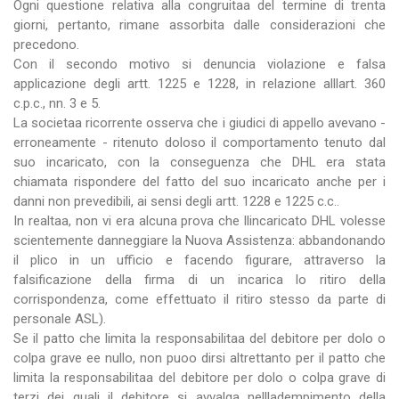
Ogni questione relativa alla congruitaa del termine di trenta
giorni, pertanto, rimane assorbita dalle considerazioni che
precedono.
Con il secondo motivo si denuncia violazione e falsa
applicazione degli artt. 1225 e 1228, in relazione alllart. 360
c.p.c., nn. 3 e 5.
La societaa ricorrente osserva che i giudici di appello avevano -
erroneamente - ritenuto doloso il comportamento tenuto dal
suo incaricato, con la conseguenza che DHL era stata
chiamata rispondere del fatto del suo incaricato anche per i
danni non prevedibili, ai sensi degli artt. 1228 e 1225 c.c..
In realtaa, non vi era alcuna prova che llincaricato DHL volesse
scientemente danneggiare la Nuova Assistenza: abbandonando
il plico in un ufficio e facendo figurare, attraverso la
falsificazione della firma di un incarica lo ritiro della
corrispondenza, come effettuato il ritiro stesso da parte di
personale ASL).
Se il patto che limita la responsabilitaa del debitore per dolo o
colpa grave ee nullo, non puoo dirsi altrettanto per il patto che
limita la responsabilitaa del debitore per dolo o colpa grave di
terzi dei quali il debitore si avvalga nellladempimento della