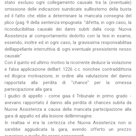
stato escluso ogni collegamento causale tra la (eventuale)
omissione delle indicazioni suindicate sulllesterno della busta
ed il fatto che ebbe a determinare la mancata consegna del
plico (pag. 9 della sentenza impugnata: "difetta, in ogni caso, la
riconducibilitaa causale dei danni subiti dalla coop. Nuova
Assistenza al comportamento dedotto con la tesi in esame,
essendo, inoltre ed in ogni caso, la gravissima responsabilitaa
delllappellante interruttiva di ogni eventuale preesistente nesso
causale".
Con il quinto ed ultimo motivo la ricorrente deduce la violazione
e falsa applicazione delllart. 1226 c.c. nonchee contraddittoria
ed illogica motivazione, in ordine alla valutazione del danno
rapportata alla perdita di "chance" per la omessa
partecipazione alla gara.
I giudici di appello - come giaa il Tribunale in primo grado -
avevano rapportato il danno alla perdita di chances subita da
Nuova Assistenza a causa della mancata partecipazione alla
gara di appalto ed alla lesione delllimmagine.
In realtaa vi era la certezza che Nuova Assistenza non si
sarebbe aggiudicata la gara, avendo offerto un prezzo