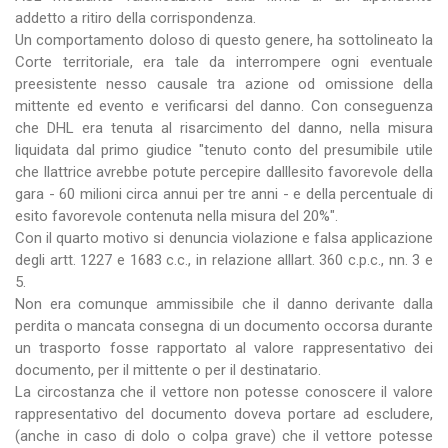
addetto a ritiro della corrispondenza.
Un comportamento doloso di questo genere, ha sottolineato la
Corte territoriale, era tale da interrompere ogni eventuale
preesistente nesso causale tra azione od omissione della
mittente ed evento e verificarsi del danno. Con conseguenza
che DHL era tenuta al risarcimento del danno, nella misura
liquidata dal primo giudice "tenuto conto del presumibile utile
che llattrice avrebbe potute percepire dalllesito favorevole della
gara - 60 milioni circa annui per tre anni - e della percentuale di
esito favorevole contenuta nella misura del 20%".
Con il quarto motivo si denuncia violazione e falsa applicazione
degli artt. 1227 e 1683 c.c., in relazione alllart. 360 c.p.c., nn. 3 e
5.
Non era comunque ammissibile che il danno derivante dalla
perdita o mancata consegna di un documento occorsa durante
un trasporto fosse rapportato al valore rappresentativo dei
documento, per il mittente o per il destinatario.
La circostanza che il vettore non potesse conoscere il valore
rappresentativo del documento doveva portare ad escludere,
(anche in caso di dolo o colpa grave) che il vettore potesse