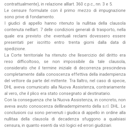
contrattualmente), in relazione alllart. 360 c.p.c., nn. 3 e 5.
Le censure formulate con il primo mezzo di impugnazione
sono prive di fondamento.
I giudici di appello hanno ritenuto la nullitaa della clausola
contenuta nelllart. 7 delle condizioni generali di trasporto, nella
quale era previsto che eventuali reclami dovessero essere
presentati per iscritto entro trenta giorni dalla data di
spedizione.
La Corte territoriale ha ritenuto che llesercizio del diritto era
reso difficoltoso, se non impossibile da tale clausola,
considerato che il termine iniziale di decorrenza prescindeva
completamente dalla conoscenza effettiva della inadempienza
del vettore da parte del mittente. Tra llaltro, nel caso di specie,
DHL aveva comunicato alla Nuova Assistenza, contrariamente
al vero, che il plico era stato consegnato al destinatario.
Con la conseguenza che la Nuova Assistenza, in concreto, non
aveva avuto conoscenza delllinadempimento della s.r.l. DHL. Le
conclusioni cui sono pervenuti i giudica di appello in ordine alla
nullitaa della clausola di decadenza sfuggono a qualsiasi
censura, in quanto esenti da vizi logici ed errori giudiziari.