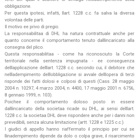
obbligazione.
Per questa ipotesi, infatti, llart. 1228 c.c. fa salva la diversa
volontaa delle parti.
Il motivo ee privo di pregio.
La responsabilitaa di DHL ha natura contrattuale anche per
quanto concerne il comportamento tenuto dalllincaricato alla
consegna del plico.
Questa responsabilitaa - come ha riconosciuto la Corte
territoriale nella sentenza impugnata - ee conseguenza
delllapplicazione delllart. 1228 c.c. secondo cui, il debitore che
nellladempimento delllobbligazione si avvale delllopera di terzi
risponde dei fatti dolosi e colposi di questi (Cass. 28 maggio
2004 n. 10297, 4 marzo 2004, n. 4400, 17 maggio 2001 n. 6756,
8 gennaio 1999, n. 103).
Poichee il comportamento doloso posto in essere
dalllincaricato della societaa ricade su DHL, ai sensi delllart.
1228 c.c. la societaa DHL deve rispondere anche per i danni non
prevedibili, senza alcuna limitazione (artt. 1228 e 1225 c.c.).
I giudici di appello hanno riaffermato il principio per cui se
llinadempimento dipende da dolo o colpa grave, il risarcimento