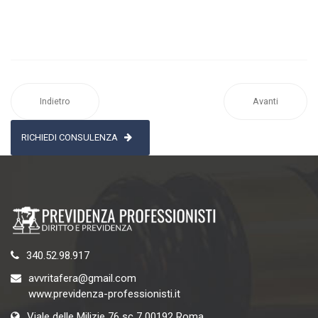
Indietro
Avanti
RICHIEDI CONSULENZA
340.52.98.917
avvritafera@gmail.com
www.previdenza-professionisti.it
Viale delle Milizie 76 sc 7 00192 Roma