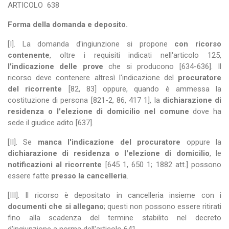
ARTICOLO
638
Forma della domanda e deposito.
[I]. La domanda d'ingiunzione si propone
con ricorso
contenente
, oltre i requisiti indicati nell'articolo 125,
l'indicazione delle prove
che si producono [634-636]. Il
ricorso deve contenere altresì l'indicazione del
procuratore
del ricorrente
[82, 83] oppure, quando è ammessa la
costituzione di persona [821-2, 86, 417 1], la
dichiarazione di
residenza o l'elezione di domicilio
nel comune
dove ha
sede il giudice adito [637].
[II]. Se
manca l'indicazione del procuratore
oppure la
dichiarazione di residenza o l'elezione di domicilio
, le
notificazioni al ricorrente
[645 1, 650 1; 1882 att.] possono
essere fatte
presso la cancelleria
.
[III]. Il ricorso è depositato in cancelleria insieme con i
documenti che si allegano
; questi non possono essere ritirati
fino alla scadenza del termine stabilito nel decreto