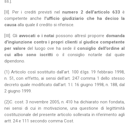
ss.].
[II]. Per i crediti previsti nel
numero 2 dell'articolo 633
è
competente anche
l'ufficio giudiziario che ha deciso la
causa
alla quale il credito si riferisce.
[III]. Gli
avvocati o i notai
possono altresì proporre
domanda
d'ingiunzione contro i propri clienti
al
giudice competente
per valore
del luogo ove ha sede il
consiglio dell'ordine al
cui albo sono iscritti
o il consiglio notarile dal quale
dipendono.
(1) Articolo così sostituito dall'art. 100 d.lgs. 19 febbraio 1998,
n. 51, con effetto, ai sensi dell'art. 247 comma 1 dello stesso
decreto quale modificato dall'art. 1 l. 16 giugno 1998, n. 188, dal
2 giugno 1999.
(2)C. cost. 3 novembre 2005, n. 410 ha dichiarato non fondata,
nei sensi di cui in motivazione, una questione di legittimità
costituzionale del presente articolo sollevata in riferimento agli
artt. 24 e 111 secondo comma Cost.