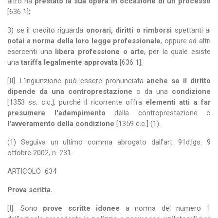
altro ha
prestato la sua opera in occasione di un processo
[636 1];
3) se il credito riguarda
onorari, diritti o rimborsi
spettanti ai
notai a norma della loro legge professionale
, oppure ad altri
esercenti una
libera professione o arte
, per la quale esiste
una
tariffa legalmente approvata
[636 1].
[II]. L'ingiunzione può essere pronunciata
anche se il diritto
dipende da una controprestazione
o da una
condizione
[1353 ss. c.c.], purché il ricorrente offra
elementi atti a far
presumere l'adempimento
della controprestazione o
l'avveramento della condizione
[1359 c.c.] (1).
(1) Seguiva un ultimo comma abrogato dall'art. 91d.lgs. 9
ottobre 2002, n. 231.
ARTICOLO
634
Prova scritta.
[I]. Sono
prove scritte idonee
a norma del numero 1