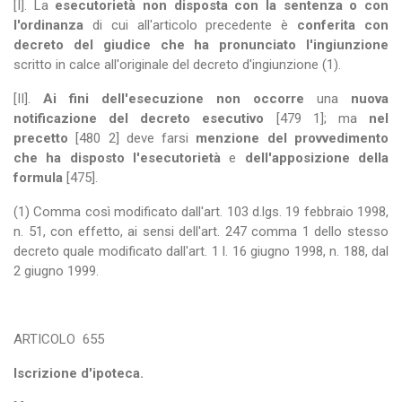
[I]. La
esecutorietà non disposta con la sentenza o con
l'ordinanza
di cui all'articolo precedente è
conferita con
decreto del giudice che ha pronunciato l'ingiunzione
scritto in calce all'originale del decreto d'ingiunzione (1).
[II].
Ai fini dell'esecuzione non occorre
una
nuova
notificazione del decreto esecutivo
[479 1]; ma
nel
precetto
[480 2] deve farsi
menzione del provvedimento
che ha disposto l'esecutorietà
e
dell'apposizione della
formula
[475].
(1) Comma così modificato dall'art. 103 d.lgs. 19 febbraio 1998,
n. 51, con effetto, ai sensi dell'art. 247 comma 1 dello stesso
decreto quale modificato dall'art. 1 l. 16 giugno 1998, n. 188, dal
2 giugno 1999.
ARTICOLO
655
Iscrizione d'ipoteca.