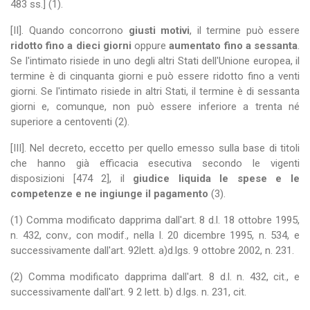
483 ss.] (1).
[II]. Quando concorrono
giusti motivi
, il termine può essere
ridotto fino a dieci giorni
oppure
aumentato fino a sessanta
.
Se l'intimato risiede in uno degli altri Stati dell'Unione europea, il
termine è di cinquanta giorni e può essere ridotto fino a venti
giorni. Se l'intimato risiede in altri Stati, il termine è di sessanta
giorni e, comunque, non può essere inferiore a trenta né
superiore a centoventi (2).
[III]. Nel decreto, eccetto per quello emesso sulla base di titoli
che hanno già efficacia esecutiva secondo le vigenti
disposizioni [474 2], il
giudice liquida le spese e le
competenze e ne ingiunge il pagamento
(3).
(1) Comma modificato dapprima dall'art. 8 d.l. 18 ottobre 1995,
n. 432, conv., con modif., nella l. 20 dicembre 1995, n. 534, e
successivamente dall'art. 92lett. a)d.lgs. 9 ottobre 2002, n. 231.
(2) Comma modificato dapprima dall'art. 8 d.l. n. 432, cit., e
successivamente dall'art. 9 2 lett. b) d.lgs. n. 231, cit.