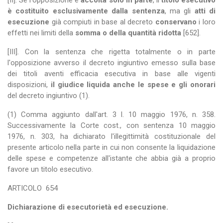
[II]. Se l'opposizione è
accolta solo in parte
, il
titolo esecutivo
è costituito esclusivamente dalla sentenza
, ma gli
atti di
esecuzione
già compiuti in base al decreto
conservano
i loro
effetti nei limiti della
somma o della quantità ridotta
[652].
[III]. Con la sentenza che rigetta totalmente o in parte
l'opposizione avverso il decreto ingiuntivo emesso sulla base
dei titoli aventi efficacia esecutiva in base alle vigenti
disposizioni,
il giudice liquida anche le spese e gli onorari
del decreto ingiuntivo (1).
(1) Comma aggiunto dall'art. 3 l. 10 maggio 1976, n. 358.
Successivamente la Corte cost., con sentenza 10 maggio
1976, n. 303, ha dichiarato l'illegittimità costituzionale del
presente articolo nella parte in cui non consente la liquidazione
delle spese e competenze all'istante che abbia già a proprio
favore un titolo esecutivo.
ARTICOLO
654
Dichiarazione di esecutorietà ed esecuzione.