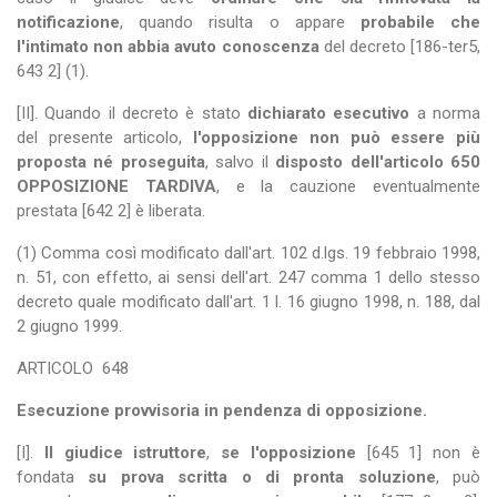
notificazione
, quando risulta o appare
probabile che
l'intimato non abbia avuto conoscenza
del decreto [186-ter5,
643 2] (1).
[II]. Quando il decreto è stato
dichiarato esecutivo
a norma
del presente articolo,
l'opposizione non può essere più
proposta né proseguita
, salvo il
disposto dell'articolo 650
OPPOSIZIONE TARDIVA
, e la cauzione eventualmente
prestata [642 2] è liberata.
(1) Comma così modificato dall'art. 102 d.lgs. 19 febbraio 1998,
n. 51, con effetto, ai sensi dell'art. 247 comma 1 dello stesso
decreto quale modificato dall'art. 1 l. 16 giugno 1998, n. 188, dal
2 giugno 1999.
ARTICOLO
648
Esecuzione provvisoria in pendenza di opposizione.
[I].
Il giudice istruttore
,
se l'opposizione
[645 1] non è
fondata
su prova scritta o di pronta soluzione
, può