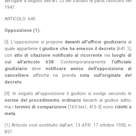
abrogate a seguito dell'art. 23 del trattato di pace, ratificato nel
1947.
ARTICOLO
645
Opposizione (1).
[I]. L'opposizione si propone
davanti all'ufficio giudiziario
al
quale appartiene il
giudice che ha emesso il decreto
[641 1],
con
atto di citazione notificato al ricorrente
nei
luoghi di
cui all'articolo 638
. Contemporaneamente
l'ufficiale
giudiziario
deve
notificare avviso dell'opposizione al
cancelliere
affinché ne prenda
nota sull'originale del
decreto
.
[II]. In seguito all'opposizione il giudizio si svolge secondo le
norme del procedimento ordinario
davanti al giudice adito;
ma i
termini di comparizione
[163-bis1, 415 5] sono
ridotti a
metà.
(1) Articolo così sostituito dall'art. 13 d.P.R. 17 ottobre 1950, n.
857.