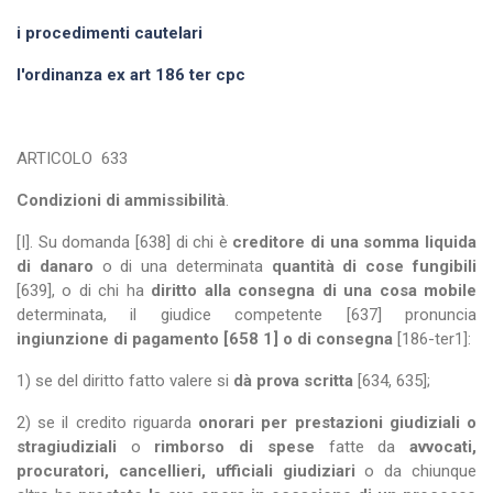
i procedimenti cautelari
l'ordinanza ex art 186 ter cpc
ARTICOLO
633
Condizioni di ammissibilità
.
[I]. Su domanda [638] di chi è
creditore di una somma liquida
di danaro
o di una determinata
quantità di cose fungibili
[639], o di chi ha
diritto alla consegna di una cosa mobile
determinata, il giudice competente [637] pronuncia
ingiunzione di pagamento [658 1] o di consegna
[186-ter1]:
1) se del diritto fatto valere si
dà prova scritta
[634, 635];
2) se il credito riguarda
onorari per prestazioni giudiziali o
stragiudiziali
o
rimborso di spese
fatte da
avvocati,
procuratori, cancellieri, ufficiali giudiziari
o da chiunque