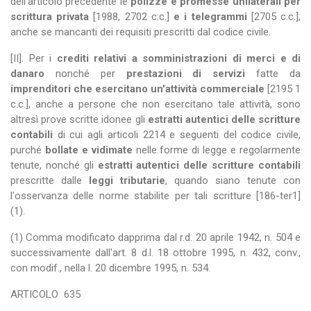
dell'articolo precedente le
polizze e promesse unilaterali per
scrittura privata
[1988, 2702 c.c.]
e i telegrammi
[2705 c.c.],
anche se mancanti dei requisiti prescritti dal codice civile.
[II]. Per i
crediti relativi a somministrazioni di merci e di
danaro
nonché per
prestazioni di servizi
fatte da
imprenditori che esercitano un'attività commerciale
[2195 1
c.c.], anche a persone che non esercitano tale attività, sono
altresì prove scritte idonee gli
estratti autentici delle scritture
contabili
di cui agli articoli 2214 e seguenti del codice civile,
purché
bollate e vidimate
nelle forme di legge e regolarmente
tenute, nonché gli
estratti autentici delle scritture contabili
prescritte dalle
leggi tributarie
, quando siano tenute con
l'osservanza delle norme stabilite per tali scritture [186-ter1]
(1).
(1) Comma modificato dapprima dal r.d. 20 aprile 1942, n. 504 e
successivamente dall'art. 8 d.l. 18 ottobre 1995, n. 432, conv.,
con modif., nella l. 20 dicembre 1995, n. 534.
ARTICOLO
635