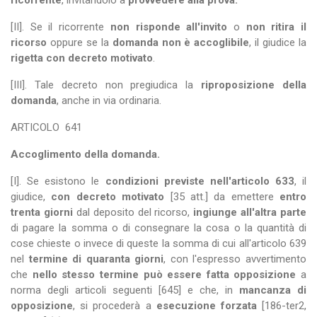
ricorrente
, invitandolo a
provvedere alla prova.
[II]. Se il ricorrente
non risponde all'invito
o
non ritira il
ricorso
oppure se la
domanda non è accoglibile
, il giudice la
rigetta con decreto motivato
.
[III]. Tale decreto non pregiudica la
riproposizione della
domanda
, anche in via ordinaria.
ARTICOLO
641
Accoglimento della domanda.
[I]. Se esistono le
condizioni previste nell'articolo 633
, il
giudice,
con decreto motivato
[35 att.] da emettere
entro
trenta giorni
dal deposito del ricorso,
ingiunge all'altra parte
di pagare la somma o di consegnare la cosa o la quantità di
cose chieste o invece di queste la somma di cui all'articolo 639
nel
termine di quaranta giorni
, con l'espresso avvertimento
che
nello stesso termine può essere fatta opposizione
a
norma degli articoli seguenti [645] e che, in
mancanza di
opposizione
, si procederà a
esecuzione forzata
[186-ter2,