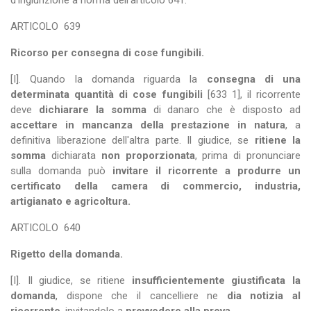
d'ingiunzione a norma dell'articolo 641.
ARTICOLO
639
Ricorso per consegna di cose fungibili.
[I]. Quando la domanda riguarda la
consegna di una
determinata quantità di cose
fungibili
[633 1], il ricorrente
deve
dichiarare la somma
di danaro che è disposto ad
accettare in mancanza della prestazione in natura
, a
definitiva liberazione dell'altra parte. Il giudice, se
ritiene la
somma
dichiarata
non proporzionata
, prima di pronunciare
sulla domanda può
invitare il ricorrente a produrre un
certificato della camera di commercio, industria,
artigianato e agricoltura.
ARTICOLO
640
Rigetto della domanda.
[I]. Il giudice, se ritiene
insufficientemente giustificata la
domanda
, dispone che il cancelliere ne
dia notizia al