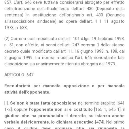
857. L'art. 646 deve tuttavia considerarsi abrogato per effetto
dell'introduzione dell'attuale testo dell'art. 430 (Deposito della
sentenza) in sostituzione dell'originario art. 430 (Denuncia
all'associazione sindacale) ad opera dell'art. 1 l. 11 agosto
1973, n. 533.
(2) Comma così modificato dall'art. 101 d.lgs. 19 febbraio 1998,
n. 51, con effetto, ai sensi dell'art. 247 comma 1 dello stesso
decreto quale modificato dall'art. 1 l. 16 giugno 1998, n. 188, dal
2 giugno 1999. La norma modifica l'art. 646 nonostante tale
disposizione sia unanimemente ritenuta abrogata dal 1973.
ARTICOLO
647
Esecutorietà per mancata opposizione o per mancata
attività dell'opponente.
[I].
Se non è stata fatta opposizione
nel termine stabilito [641
1-2], oppure
l'opponente non si è costituito
[165 1, 645 1], il
giudice che ha pronunciato il decreto
, su
istanza anche
verbale del ricorrente
, lo
dichiara esecutivo
[474]. Nel primo
caso il giudice deve
ordinare che sia rinnovata la