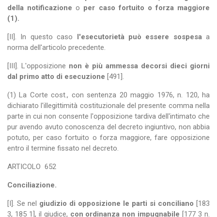
della notificazione
o
per caso fortuito o forza maggiore
(1).
[II]. In questo caso
l'esecutorietà può essere sospesa
a
norma dell'articolo precedente.
[III]. L'opposizione
non è più ammessa decorsi dieci giorni
dal primo atto di esecuzione
[491].
(1) La Corte cost., con sentenza 20 maggio 1976, n. 120, ha
dichiarato l'illegittimità costituzionale del presente comma nella
parte in cui non consente l'opposizione tardiva dell'intimato che
pur avendo avuto conoscenza del decreto ingiuntivo, non abbia
potuto, per caso fortuito o forza maggiore, fare opposizione
entro il termine fissato nel decreto.
ARTICOLO
652
Conciliazione.
[I]. Se nel
giudizio di opposizione le parti si conciliano
[183
3, 185 1], il giudice,
con ordinanza non impugnabile
[177 3 n.