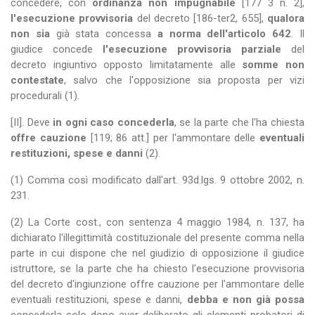
concedere, con
ordinanza non impugnabile
[177 3 n. 2],
l'esecuzione provvisoria
del decreto [186-ter2, 655],
qualora
non sia
già stata concessa
a norma dell'articolo 642
. Il
giudice concede
l'esecuzione provvisoria parziale
del
decreto ingiuntivo opposto limitatamente alle
somme non
contestate
, salvo che l'opposizione sia proposta per vizi
procedurali (1).
[II]. Deve
in ogni caso concederla
, se la parte che l'ha chiesta
offre cauzione
[119; 86 att.] per l'ammontare delle
eventuali
restituzioni, spese e danni
(2).
(1) Comma così modificato dall'art. 93d.lgs. 9 ottobre 2002, n.
231.
(2) La Corte cost., con sentenza 4 maggio 1984, n. 137, ha
dichiarato l'illegittimità costituzionale del presente comma nella
parte in cui dispone che nel giudizio di opposizione il giudice
istruttore, se la parte che ha chiesto l'esecuzione provvisoria
del decreto d'ingiunzione offre cauzione per l'ammontare delle
eventuali restituzioni, spese e danni,
debba e non già possa