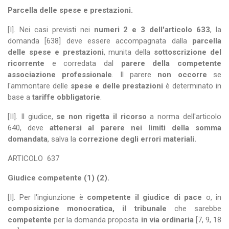
Parcella delle spese e prestazioni.
[I]. Nei casi previsti nei
numeri 2 e 3 dell'articolo 633
, la
domanda [638] deve essere accompagnata dalla
parcella
delle spese e prestazioni
, munita della
sottoscrizione del
ricorrente
e corredata dal
parere della competente
associazione professionale
. Il parere
non occorre
se
l'ammontare delle
spese e delle prestazioni
è determinato in
base a
tariffe obbligatorie
.
[II]. Il giudice,
se non rigetta il ricorso
a norma dell'articolo
640, deve
attenersi al parere nei limiti della somma
domandata
, salva la
correzione degli errori materiali.
ARTICOLO
637
Giudice competente (1) (2).
[I]. Per l'ingiunzione è
competente il giudice di pace
o, in
composizione monocratica, il tribunale
che sarebbe
competente
per la domanda proposta
in via ordinaria
[7, 9, 18