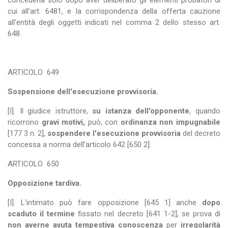
concederla solo dopo aver deliberato gli elementi probatori di
cui all'art. 6481, e la corrispondenza della offerta cauzione
all'entità degli oggetti indicati nel comma 2 dello stesso art.
648.
ARTICOLO
649
Sospensione dell'esecuzione provvisoria.
[I]. Il giudice istruttore,
su istanza dell'opponente
, quando
ricorrono
gravi motivi,
può, con
ordinanza non impugnabile
[177 3 n. 2],
sospendere l'esecuzione provvisoria
del decreto
concessa a norma dell'articolo 642 [650 2].
ARTICOLO
650
Opposizione tardiva.
[I]. L'intimato può fare opposizione [645 1] anche
dopo
scaduto il termine
fissato nel decreto [641 1-2], se prova di
non averne avuta tempestiva conoscenza
per
irregolarità