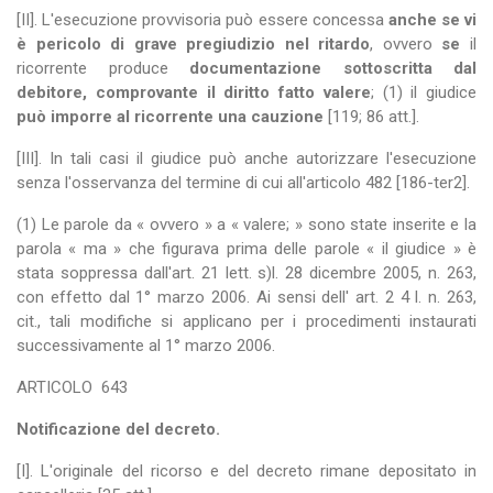
[II]. L'esecuzione provvisoria può essere concessa
anche se vi
è pericolo di grave pregiudizio nel ritardo
, ovvero
se
il
ricorrente produce
documentazione sottoscritta dal
debitore, comprovante il diritto fatto valere
; (1) il giudice
può imporre al ricorrente una cauzione
[119; 86 att.].
[III]. In tali casi il giudice può anche autorizzare l'esecuzione
senza l'osservanza del termine di cui all'articolo 482 [186-ter2].
(1) Le parole da « ovvero » a « valere; » sono state inserite e la
parola « ma » che figurava prima delle parole « il giudice » è
stata soppressa dall'art. 21 lett. s)l. 28 dicembre 2005, n. 263,
con effetto dal 1° marzo 2006. Ai sensi dell' art. 2 4 l. n. 263,
cit., tali modifiche si applicano per i procedimenti instaurati
successivamente al 1° marzo 2006.
ARTICOLO
643
Notificazione del decreto.
[I]. L'originale del ricorso e del decreto rimane depositato in