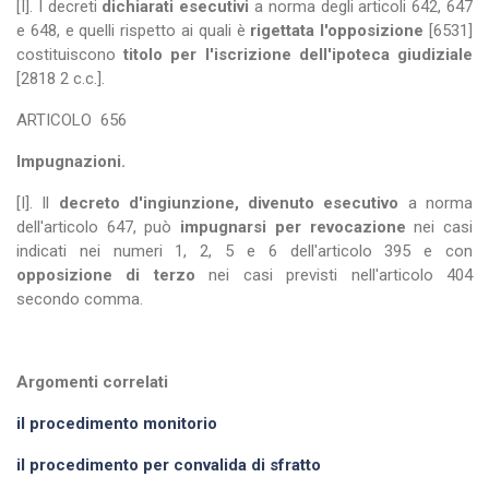
[I]. I decreti
dichiarati esecutivi
a norma degli articoli 642, 647
e 648, e quelli rispetto ai quali è
rigettata l'opposizione
[6531]
costituiscono
titolo per l'iscrizione dell'ipoteca giudiziale
[2818 2 c.c.].
ARTICOLO
656
Impugnazioni.
[I]. Il
decreto d'ingiunzione, divenuto esecutivo
a norma
dell'articolo 647, può
impugnarsi per revocazione
nei casi
indicati nei numeri 1, 2, 5 e 6 dell'articolo 395 e con
opposizione di terzo
nei casi previsti nell'articolo 404
secondo comma.
Argomenti correlati
il procedimento monitorio
il procedimento per convalida di sfratto