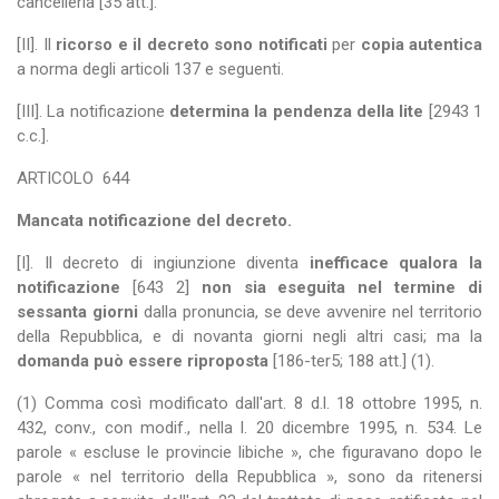
cancelleria [35 att.].
[II]. Il
ricorso e il decreto sono notificati
per
copia autentica
a norma degli articoli 137 e seguenti.
[III]. La notificazione
determina la pendenza della lite
[2943 1
c.c.].
ARTICOLO
644
Mancata notificazione del decreto.
[I]. Il decreto di ingiunzione diventa
inefficace qualora la
notificazione
[643 2]
non sia eseguita nel termine di
sessanta giorni
dalla pronuncia, se deve avvenire nel territorio
della Repubblica, e di novanta giorni negli altri casi; ma la
domanda può essere riproposta
[186-ter5; 188 att.] (1).
(1) Comma così modificato dall'art. 8 d.l. 18 ottobre 1995, n.
432, conv., con modif., nella l. 20 dicembre 1995, n. 534. Le
parole « escluse le provincie libiche », che figuravano dopo le
parole « nel territorio della Repubblica », sono da ritenersi