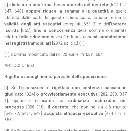
2],
dichiara o conferma l'esecutorietà del decreto
[642 1-2,
647, 648],
oppure riduce la somma o la quantità
a quella
stabilita dalle parti. In questo ultimo caso, rimane ferma la
validità degli atti esecutivi
compiuti [653 2] e dell
'ipoteca
iscritta
[655],
fino a concorrenza
della somma o quantità
ridotta. Della
riduzione
deve effettuarsi apposita
annotazione
nei registri immobiliari
[2872 ss. c.c.] (1).
(1) Comma modificato dal r.d. 20 aprile 1942, n. 504.
ARTICOLO
653
Rigetto o accoglimento parziale dell'opposizione.
[I]. Se l'opposizione è
rigettata con sentenza passata in
giudicato
[324] o
provvisoriamente esecutiva
[282, 283, 337
1], oppure è dichiarata con
ordinanza l'estinzione del
processo
[306-310],
il decreto
, che non ne sia già munito
[6421-2, 6471, 648],
acquista efficacia esecutiva
[474 2 n. 1,
655].