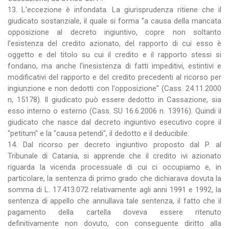
13. L'eccezione è infondata. La giurisprudenza ritiene che il
giudicato sostanziale, il quale si forma "a causa della mancata
opposizione al decreto ingiuntivo, copre non soltanto
l'esistenza del credito azionato, del rapporto di cui esso è
oggetto e del titolo su cui il credito e il rapporto stessi si
fondano, ma anche l'inesistenza di fatti impeditivi, estintivi e
modificativi del rapporto e del credito precedenti al ricorso per
ingiunzione e non dedotti con l'opposizione" (Cass. 24.11.2000
n, 15178). Il giudicato può essere dedotto in Cassazione, sia
esso interno o esterno (Cass. SU 16.6.2006 n. 13916). Quindi il
giudicato che nasce dal decreto ingiuntivo esecutivo copre il
"petitum" e la "causa petendi", il dedotto e il deducibile.
14. Dal ricorso per decreto ingiuntivo proposto dal P. al
Tribunale di Catania, si apprende che il credito ivi azionato
riguarda la vicenda processuale di cui ci occupiamo e, in
particolare, la sentenza di primo grado che dichiarava dovuta la
somma di L. 17.413.072 relativamente agli anni 1991 e 1992, la
sentenza di appello che annullava tale sentenza, il fatto che il
pagamento della cartella doveva essere ritenuto
definitivamente non dovuto, con conseguente diritto alla