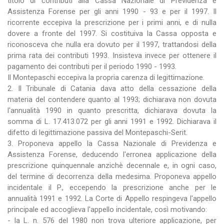
titolo di contributi alla Cassa Nazionale di Previdenza e
Assistenza Forense per gli anni 1990 - 93 e per il 1997. Il
ricorrente eccepiva la prescrizione per i primi anni, e di nulla
dovere a fronte del 1997. Si costituiva la Cassa opposta e
riconosceva che nulla era dovuto per il 1997, trattandosi della
prima rata dei contributi 1993. Insisteva invece per ottenere il
pagamento dei contributi per il periodo 1990 - 1993.
Il Montepaschi eccepiva la propria carenza di legittimazione.
2. Il Tribunale di Catania dava atto della cessazione della
materia del contendere quanto al 1993; dichiarava non dovuta
l'annualità 1990 in quanto prescritta, dichiarava dovuta la
somma di L. 17.413.072 per gli anni 1991 e 1992. Dichiarava il
difetto di legittimazione passiva del Montepaschi-Serit.
3. Proponeva appello la Cassa Nazionale di Previdenza e
Assistenza Forense, deducendo l'erronea applicazione della
prescrizione quinquennale anzichè decennale e, in ogni caso,
del termine di decorrenza della medesima. Proponeva appello
incidentale il P., eccependo la prescrizione anche per le
annualità 1991 e 1992. La Corte di Appello respingeva l'appello
principale ed accoglieva l'appello incidentale, così motivando:
- la L. n. 576 del 1980 non trova ulteriore applicazione, per