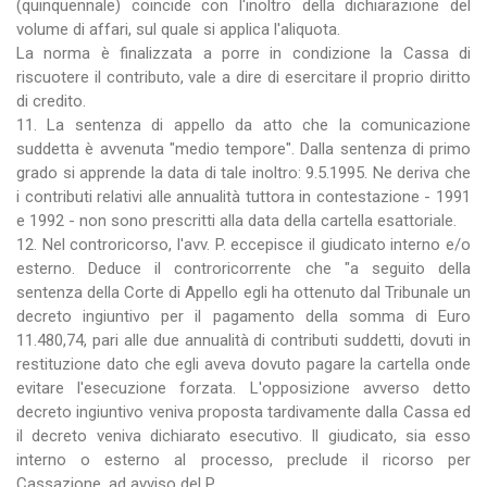
(quinquennale) coincide con l'inoltro della dichiarazione del
volume di affari, sul quale si applica l'aliquota.
La norma è finalizzata a porre in condizione la Cassa di
riscuotere il contributo, vale a dire di esercitare il proprio diritto
di credito.
11. La sentenza di appello da atto che la comunicazione
suddetta è avvenuta "medio tempore". Dalla sentenza di primo
grado si apprende la data di tale inoltro: 9.5.1995. Ne deriva che
i contributi relativi alle annualità tuttora in contestazione - 1991
e 1992 - non sono prescritti alla data della cartella esattoriale.
12. Nel controricorso, l'avv. P. eccepisce il giudicato interno e/o
esterno. Deduce il controricorrente che "a seguito della
sentenza della Corte di Appello egli ha ottenuto dal Tribunale un
decreto ingiuntivo per il pagamento della somma di Euro
11.480,74, pari alle due annualità di contributi suddetti, dovuti in
restituzione dato che egli aveva dovuto pagare la cartella onde
evitare l'esecuzione forzata. L'opposizione avverso detto
decreto ingiuntivo veniva proposta tardivamente dalla Cassa ed
il decreto veniva dichiarato esecutivo. Il giudicato, sia esso
interno o esterno al processo, preclude il ricorso per
Cassazione, ad avviso del P..