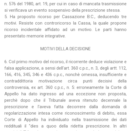
n. 576 del 1980, art. 19, per cui in caso di mancata trasmissione
si verificava un evento sospensivo della prescrizione stessa.
5. Ha proposto ricorso per Cassazione B.C., deducendo tre
motivi. Resiste con controricorso la Cassa, la quale propone
ricorso incidentale affidato ad un motivo. Le parti hanno
presentato memorie integrative.
MOTIVI DELLA DECISIONE
6. Col primo motivo del ricorso, il ricorrente deduce violazione e
falsa applicazione, a sensi dell'art. 360 c.p.c., n. 3, degli artt. 112,
166, 416, 345, 346 e 436 c.p.c., nonchè omessa, insufficiente e
contraddittoria motivazione circa punti decisivi della
controversia, ex art. 360 c.p.c., n. 5: erroneamente la Corte di
Appello ha dato ingresso ad una eccezione non proposta,
perchè dopo che il Tribunale aveva ritenuto decennale la
prescrizione e l'aveva fatta decorrere dalla domanda di
regolarizzazione intesa come riconoscimento di debito, essa
Corte di Appello ha individuato nella trasmissione dei dati
reddituali il "dies a quoo della ridetta prescrizione. In altri