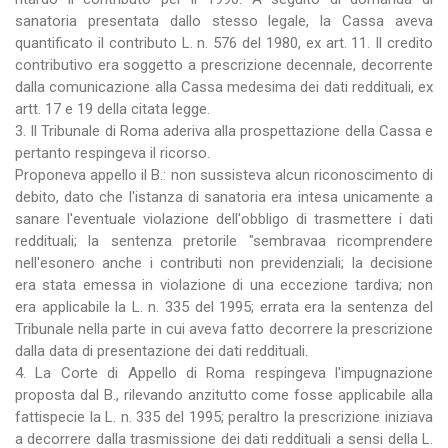
sanatoria presentata dallo stesso legale, la Cassa aveva
quantificato il contributo L. n. 576 del 1980, ex art. 11. Il credito
contributivo era soggetto a prescrizione decennale, decorrente
dalla comunicazione alla Cassa medesima dei dati reddituali, ex
artt. 17 e 19 della citata legge.
3. Il Tribunale di Roma aderiva alla prospettazione della Cassa e
pertanto respingeva il ricorso.
Proponeva appello il B.: non sussisteva alcun riconoscimento di
debito, dato che l'istanza di sanatoria era intesa unicamente a
sanare l'eventuale violazione dell'obbligo di trasmettere i dati
reddituali; la sentenza pretorile "sembravaa ricomprendere
nell'esonero anche i contributi non previdenziali; la decisione
era stata emessa in violazione di una eccezione tardiva; non
era applicabile la L. n. 335 del 1995; errata era la sentenza del
Tribunale nella parte in cui aveva fatto decorrere la prescrizione
dalla data di presentazione dei dati reddituali.
4. La Corte di Appello di Roma respingeva l'impugnazione
proposta dal B., rilevando anzitutto come fosse applicabile alla
fattispecie la L. n. 335 del 1995; peraltro la prescrizione iniziava
a decorrere dalla trasmissione dei dati reddituali a sensi della L.