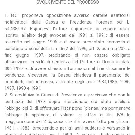
SVOLGIMENTO DEL PROCESSO
1. B.C. proponeva opposizione avverso cartelle esattoriali
notificategli dalla Cassa di Previdenza Forense per L.
64.438.037. Esponeva l'attore opponente di essere stato
iscritto all'albo degli avvocati dal 1981 al 1991; di essersi
reiscritto nel giugno 1996 e di avere presentato domanda di
sanatoria a sensi della L. n. 662 del 1996, art. 2, comma 202, a
fine giugno 1997, precisando di non essere obbligato
all'iscrizione in virtù di sentenza del Pretore di Roma in data
30.3.1987 e di avere chiesto informazioni al fine di sanare le
pendenze. Viceversa, la Cassa chiedeva il pagamento dei
contributi, con interessi, a fronte degli anni 1984,1985, 1986,
1987, 1990 e 1991.
2. Si costituiva la Cassa di Previdenza e precisava che con la
sentenza del 1987 sopra menzionata era stato escluso
l'obbligo del B. di effettuare l'iscrizione "pienaa, ma permaneva
l'obbligo di applicare al volume di affari ai fini IVA la
maggiorazione del 2 %, cosa che il B. aveva fatto per gli anni
1981 - 1983, omettendolo per gli anni suddetti e versando in
ritardo il contributo per il 1990. A seguito di domanda di