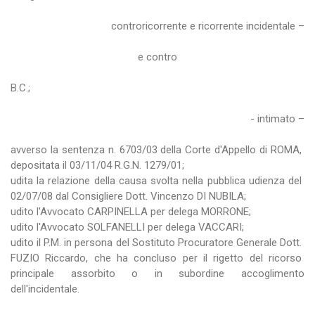
controricorrente e ricorrente incidentale –
e contro
B.C.;
- intimato –
avverso la sentenza n. 6703/03 della Corte d'Appello di ROMA,
depositata il 03/11/04 R.G.N. 1279/01;
udita la relazione della causa svolta nella pubblica udienza del
02/07/08 dal Consigliere Dott. Vincenzo DI NUBILA;
udito l'Avvocato CARPINELLA per delega MORRONE;
udito l'Avvocato SOLFANELLI per delega VACCARI;
udito il P.M. in persona del Sostituto Procuratore Generale Dott.
FUZIO Riccardo, che ha concluso per il rigetto del ricorso
principale assorbito o in subordine accoglimento
dell'incidentale.