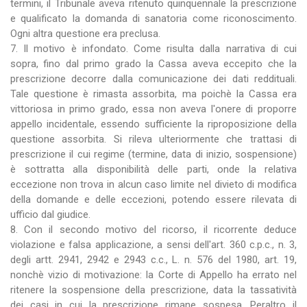
termini, il Tribunale aveva ritenuto quinquennale la prescrizione
e qualificato la domanda di sanatoria come riconoscimento.
Ogni altra questione era preclusa.
7. Il motivo è infondato. Come risulta dalla narrativa di cui
sopra, fino dal primo grado la Cassa aveva eccepito che la
prescrizione decorre dalla comunicazione dei dati reddituali.
Tale questione è rimasta assorbita, ma poichè la Cassa era
vittoriosa in primo grado, essa non aveva l'onere di proporre
appello incidentale, essendo sufficiente la riproposizione della
questione assorbita. Si rileva ulteriormente che trattasi di
prescrizione il cui regime (termine, data di inizio, sospensione)
è sottratta alla disponibilità delle parti, onde la relativa
eccezione non trova in alcun caso limite nel divieto di modifica
della domande e delle eccezioni, potendo essere rilevata di
ufficio dal giudice.
8. Con il secondo motivo del ricorso, il ricorrente deduce
violazione e falsa applicazione, a sensi dell'art. 360 c.p.c., n. 3,
degli artt. 2941, 2942 e 2943 c.c., L. n. 576 del 1980, art. 19,
nonchè vizio di motivazione: la Corte di Appello ha errato nel
ritenere la sospensione della prescrizione, data la tassatività
dei casi in cui la prescrizione rimane sospesa. Peraltro il