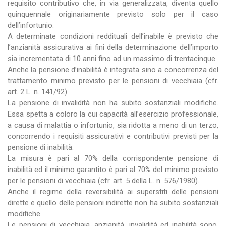
requisito contributivo che, in via generalizzata, diventa quello
quinquennale originariamente previsto solo per il caso
dell’infortunio.
A determinate condizioni reddituali dell’inabile è previsto che
l’anzianità assicurativa ai fini della determinazione dell’importo
sia incrementata di 10 anni fino ad un massimo di trentacinque.
Anche la pensione d’inabilità è integrata sino a concorrenza del
trattamento minimo previsto per le pensioni di vecchiaia (cfr.
art. 2 L. n. 141/92).
La pensione di invalidità non ha subito sostanziali modifiche.
Essa spetta a coloro la cui capacità all’esercizio professionale,
a causa di malattia o infortunio, sia ridotta a meno di un terzo,
concorrendo i requisiti assicurativi e contributivi previsti per la
pensione di inabilità.
La misura è pari al 70% della corrispondente pensione di
inabilità ed il minimo garantito è pari al 70% del minimo previsto
per le pensioni di vecchiaia (cfr. art. 5 della L. n. 576/1980).
Anche il regime della reversibilità ai superstiti delle pensioni
dirette e quello delle pensioni indirette non ha subito sostanziali
modifiche.
Le pensioni di vecchiaia, anzianità, invalidità ed inabilità sono,