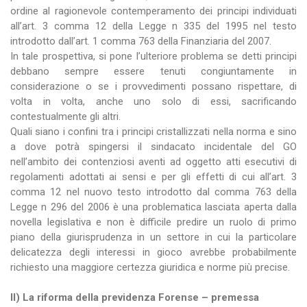
ordine al ragionevole contemperamento dei principi individuati
all’art. 3 comma 12 della Legge n 335 del 1995 nel testo
introdotto dall’art. 1 comma 763 della Finanziaria del 2007.
In tale prospettiva, si pone l’ulteriore problema se detti principi
debbano sempre essere tenuti congiuntamente in
considerazione o se i provvedimenti possano rispettare, di
volta in volta, anche uno solo di essi, sacrificando
contestualmente gli altri.
Quali siano i confini tra i principi cristallizzati nella norma e sino
a dove potrà spingersi il sindacato incidentale del GO
nell’ambito dei contenziosi aventi ad oggetto atti esecutivi di
regolamenti adottati ai sensi e per gli effetti di cui all’art. 3
comma 12 nel nuovo testo introdotto dal comma 763 della
Legge n 296 del 2006 è una problematica lasciata aperta dalla
novella legislativa e non è difficile predire un ruolo di primo
piano della giurisprudenza in un settore in cui la particolare
delicatezza degli interessi in gioco avrebbe probabilmente
richiesto una maggiore certezza giuridica e norme più precise.
II) La riforma della previdenza Forense – premessa