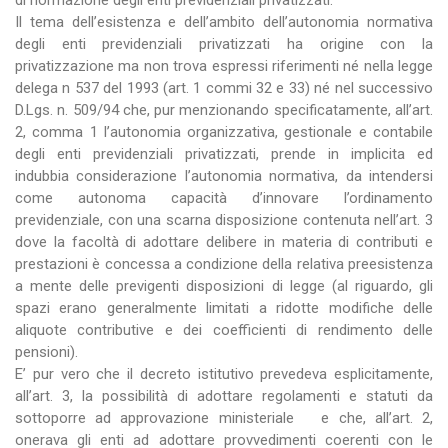
di normazione degli enti previdenziali privatizzati.
Il tema dell’esistenza e dell’ambito dell’autonomia normativa
degli enti previdenziali privatizzati ha origine con la
privatizzazione ma non trova espressi riferimenti né nella legge
delega n 537 del 1993 (art. 1 commi 32 e 33) né nel successivo
D.Lgs. n. 509/94 che, pur menzionando specificatamente, all’art.
2, comma 1 l’autonomia organizzativa, gestionale e contabile
degli enti previdenziali privatizzati, prende in implicita ed
indubbia considerazione l’autonomia normativa, da intendersi
come autonoma capacità d’innovare l’ordinamento
previdenziale, con una scarna disposizione contenuta nell’art. 3
dove la facoltà di adottare delibere in materia di contributi e
prestazioni è concessa a condizione della relativa preesistenza
a mente delle previgenti disposizioni di legge (al riguardo, gli
spazi erano generalmente limitati a ridotte modifiche delle
aliquote contributive e dei coefficienti di rendimento delle
pensioni).
E’ pur vero che il decreto istitutivo prevedeva esplicitamente,
all’art. 3, la possibilità di adottare regolamenti e statuti da
sottoporre ad approvazione ministeriale e che, all’art. 2,
onerava gli enti ad adottare provvedimenti coerenti con le