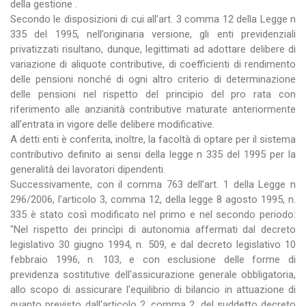
della gestione .
Secondo le disposizioni di cui all’art. 3 comma 12 della Legge n
335 del 1995, nell’originaria versione, gli enti previdenziali
privatizzati risultano, dunque, legittimati ad adottare delibere di
variazione di aliquote contributive, di coefficienti di rendimento
delle pensioni nonché di ogni altro criterio di determinazione
delle pensioni nel rispetto del principio del pro rata con
riferimento alle anzianità contributive maturate anteriormente
all’entrata in vigore delle delibere modificative.
A detti enti è conferita, inoltre, la facoltà di optare per il sistema
contributivo definito ai sensi della legge n 335 del 1995 per la
generalità dei lavoratori dipendenti.
Successivamente, con il comma 763 dell’art. 1 della Legge n
296/2006, l'articolo 3, comma 12, della legge 8 agosto 1995, n.
335 è stato così modificato nel primo e nel secondo periodo:
"Nel rispetto dei princìpi di autonomia affermati dal decreto
legislativo 30 giugno 1994, n. 509, e dal decreto legislativo 10
febbraio 1996, n. 103, e con esclusione delle forme di
previdenza sostitutive dell'assicurazione generale obbligatoria,
allo scopo di assicurare l'equilibrio di bilancio in attuazione di
quanto previsto dall'articolo 2, comma 2, del suddetto decreto