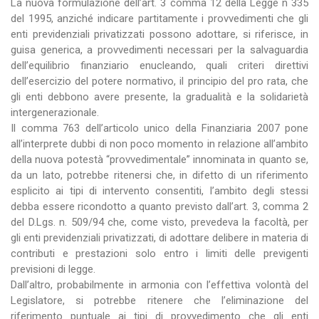
La nuova formulazione dell’art. 3 comma 12 della Legge n 335
del 1995, anziché indicare partitamente i provvedimenti che gli
enti previdenziali privatizzati possono adottare, si riferisce, in
guisa generica, a provvedimenti necessari per la salvaguardia
dell’equilibrio finanziario enucleando, quali criteri direttivi
dell’esercizio del potere normativo, il principio del pro rata, che
gli enti debbono avere presente, la gradualità e la solidarietà
intergenerazionale.
Il comma 763 dell’articolo unico della Finanziaria 2007 pone
all’interprete dubbi di non poco momento in relazione all’ambito
della nuova potestà “provvedimentale” innominata in quanto se,
da un lato, potrebbe ritenersi che, in difetto di un riferimento
esplicito ai tipi di intervento consentiti, l’ambito degli stessi
debba essere ricondotto a quanto previsto dall’art. 3, comma 2
del D.Lgs. n. 509/94 che, come visto, prevedeva la facoltà, per
gli enti previdenziali privatizzati, di adottare delibere in materia di
contributi e prestazioni solo entro i limiti delle previgenti
previsioni di legge.
Dall’altro, probabilmente in armonia con l’effettiva volontà del
Legislatore, si potrebbe ritenere che l’eliminazione del
riferimento puntuale ai tipi di provvedimento che gli enti