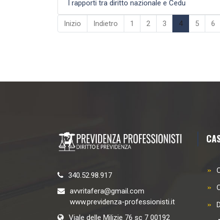
I rapporti tra diritto nazionale e Cedu
Inizio
Indietro
1
2
3
4
5
6
CAS
C
340.52.98.917
avvritafera@gmail.com
www.previdenza-professionisti.it
D
Viale delle Milizie 76 sc 7 00192