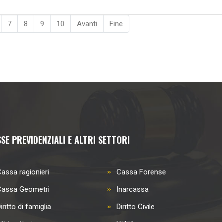
7
8
9
10
Avanti
Fine
SE PREVIDENZIALI E ALTRI SETTORI
assa ragionieri
Cassa Forense
Cassa Geometri
Inarcassa
iritto di famiglia
Diritto Civile