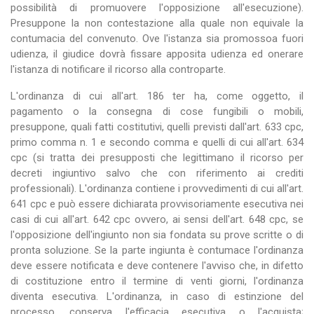
possibilità di promuovere l'opposizione all'esecuzione).
Presuppone la non contestazione alla quale non equivale la
contumacia del convenuto. Ove l'istanza sia promossoa fuori
udienza, il giudice dovrà fissare apposita udienza ed onerare
l'istanza di notificare il ricorso alla controparte.
L'ordinanza di cui all'art. 186 ter ha, come oggetto, il
pagamento o la consegna di cose fungibili o mobili,
presuppone, quali fatti costitutivi, quelli previsti dall'art. 633 cpc,
primo comma n. 1 e secondo comma e quelli di cui all'art. 634
cpc (si tratta dei presupposti che legittimano il ricorso per
decreti ingiuntivo salvo che con riferimento ai crediti
professionali). L'ordinanza contiene i provvedimenti di cui all'art.
641 cpc e può essere dichiarata provvisoriamente esecutiva nei
casi di cui all'art. 642 cpc ovvero, ai sensi dell'art. 648 cpc, se
l'opposizione dell'ingiunto non sia fondata su prove scritte o di
pronta soluzione. Se la parte ingiunta è contumace l'ordinanza
deve essere notificata e deve contenere l'avviso che, in difetto
di costituzione entro il termine di venti giorni, l'ordinanza
diventa esecutiva. L'ordinanza, in caso di estinzione del
processo, conserva l'efficacia esecutiva o l'acquista;