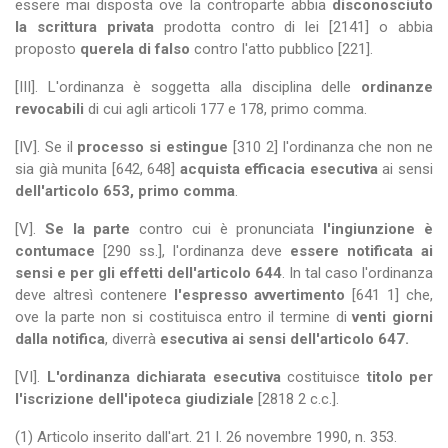
essere mai disposta ove la controparte abbia
disconosciuto
la scrittura privata
prodotta contro di lei [2141] o abbia
proposto
querela di falso
contro l'atto pubblico [221].
[III]. L'ordinanza è soggetta alla disciplina delle
ordinanze
revocabili
di cui agli articoli 177 e 178, primo comma.
[IV]. Se il
processo si estingue
[310 2] l'ordinanza che non ne
sia già munita [642, 648]
acquista efficacia esecutiva
ai sensi
dell'articolo 653, primo comma
.
[V].
Se la parte
contro cui è pronunciata
l'ingiunzione è
contumace
[290 ss.], l'ordinanza deve
essere notificata ai
sensi e per gli effetti dell'articolo 644
. In tal caso l'ordinanza
deve altresì contenere
l'espresso avvertimento
[641 1] che,
ove la parte non si costituisca entro il termine di
venti giorni
dalla notifica
, diverrà
esecutiva ai sensi dell'articolo 647.
[VI].
L'ordinanza dichiarata esecutiva
costituisce
titolo per
l'iscrizione dell'ipoteca giudiziale
[2818 2 c.c.].
(1) Articolo inserito dall'art. 21 l. 26 novembre 1990, n. 353.