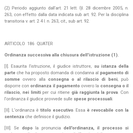
(2) Periodo aggiunto dall'art. 21 lett. l)l. 28 dicembre 2005, n.
263, con effetto dalla data indicata sub art. 92. Per la disciplina
transitoria v. art. 2 4 l. n. 263, cit., sub art. 92.
ARTICOLO
186
QUATER
Ordinanza successiva alla chiusura dell'istruzione (1).
[I]. Esaurita l'istruzione, il giudice istruttore,
su istanza della
parte
che ha proposto domanda di condanna al
pagamento di
somme
ovvero alla
consegna o al rilascio di beni
, può
disporre con
ordinanza il pagamento
ovvero la
consegna o il
rilascio
,
nei limiti
per cui ritiene
già raggiunta la prova
. Con
l'ordinanza il giudice provvede sulle
spese processuali
.
[II]. L'ordinanza è
titolo esecutivo
. Essa
è revocabile con la
sentenza
che definisce il giudizio.
[III]. Se
dopo
la pronuncia
dell'ordinanza, il processo si