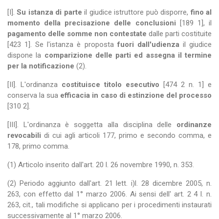
[I].
Su istanza di parte
il giudice istruttore può disporre,
fino al
momento della precisazione delle conclusioni
[189 1], il
pagamento delle somme non contestate
dalle parti costituite
[423 1]. Se l'istanza è proposta
fuori dall'udienza
il giudice
dispone la
comparizione delle parti ed assegna il termine
per la notificazione
(2).
[II]. L'ordinanza
costituisce titolo esecutivo
[474 2 n. 1] e
conserva la sua
efficacia in caso di estinzione del processo
[310 2].
[III]. L'ordinanza è soggetta alla disciplina delle
ordinanze
revocabili
di cui agli articoli 177, primo e secondo comma, e
178, primo comma.
(1) Articolo inserito dall'art. 20 l. 26 novembre 1990, n. 353.
(2) Periodo aggiunto dall'art. 21 lett. i)l. 28 dicembre 2005, n.
263, con effetto dal 1° marzo 2006. Ai sensi dell' art. 2 4 l. n.
263, cit., tali modifiche si applicano per i procedimenti instaurati
successivamente al 1° marzo 2006.