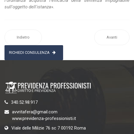
l'ordinanza acquista l'efficacia della sentenza impugnabile
sull'oggetto dell'istanza
».
Indietro
Avanti
RICHIEDI CONSULENZA
340.52.98.917
avvritafera@gmail.com
www.previdenza-professionisti.it
Viale delle Milizie 76 sc 7 00192 Roma