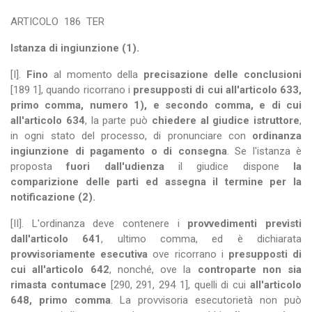
ARTICOLO
186
TER
Istanza di ingiunzione (1).
[I].
Fino
al momento della
precisazione delle conclusioni
[189 1], quando ricorrano i
presupposti di cui all'articolo 633,
primo comma, numero 1), e secondo comma, e di cui
all'articolo 634
, la parte può
chiedere al giudice istruttore
,
in ogni stato del processo, di pronunciare con
ordinanza
ingiunzione di pagamento o di consegna
. Se l'istanza è
proposta
fuori dall'udienza
il giudice dispone
la
comparizione delle parti ed assegna il termine per la
notificazione (2).
[II]. L'ordinanza deve contenere i
provvedimenti previsti
dall'articolo 641
, ultimo comma, ed è dichiarata
provvisoriamente esecutiva
ove ricorrano i
presupposti di
cui all'articolo 642
, nonché, ove la
controparte non sia
rimasta contumace
[290, 291, 294 1], quelli di cui
all'articolo
648, primo comma
. La provvisoria esecutorietà non può