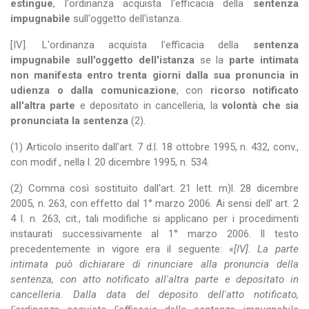
estingue
, l'ordinanza acquista l'efficacia della
sentenza
impugnabile
sull'oggetto dell'istanza.
[IV]. L'ordinanza acquista l'efficacia della
sentenza
impugnabile sull'oggetto dell'istanza
se la
parte intimata
non manifesta
entro trenta giorni dalla sua pronuncia in
udienza o dalla comunicazione
, con
ricorso notificato
all'altra parte
e depositato in cancelleria, la
volontà che sia
pronunciata la sentenza
(2).
(1) Articolo inserito dall'art. 7 d.l. 18 ottobre 1995, n. 432, conv.,
con modif., nella l. 20 dicembre 1995, n. 534.
(2) Comma così sostituito dall'art. 21 lett. m)l. 28 dicembre
2005, n. 263, con effetto dal 1° marzo 2006. Ai sensi dell' art. 2
4 l. n. 263, cit., tali modifiche si applicano per i procedimenti
instaurati successivamente al 1° marzo 2006. Il testo
precedentemente in vigore era il seguente:
«[IV]. La parte
intimata può dichiarare di rinunciare alla pronuncia della
sentenza, con atto notificato all'altra parte e depositato in
cancelleria. Dalla data del deposito dell'atto notificato,