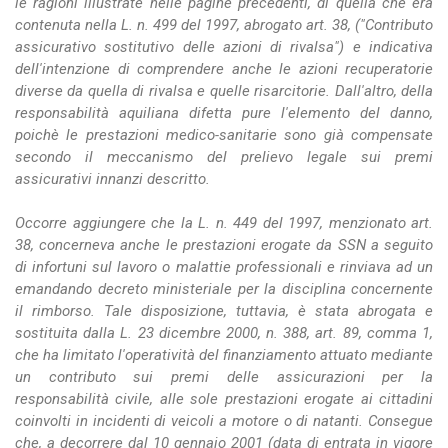
le ragioni illustrate nelle pagine precedenti, di quella che era
contenuta nella L. n. 499 del 1997, abrogato art. 38, ("Contributo
assicurativo sostitutivo delle azioni di rivalsa") e indicativa
dell'intenzione di comprendere anche le azioni recuperatorie
diverse da quella di rivalsa e quelle risarcitorie. Dall'altro, della
responsabilità aquiliana difetta pure l'elemento del danno,
poichè le prestazioni medico-sanitarie sono già compensate
secondo il meccanismo del prelievo legale sui premi
assicurativi innanzi descritto.
Occorre aggiungere che la L. n. 449 del 1997, menzionato art.
38, concerneva anche le prestazioni erogate da SSN a seguito
di infortuni sul lavoro o malattie professionali e rinviava ad un
emandando decreto ministeriale per la disciplina concernente
il rimborso. Tale disposizione, tuttavia, è stata abrogata e
sostituita dalla L. 23 dicembre 2000, n. 388, art. 89, comma 1,
che ha limitato l'operatività del finanziamento attuato mediante
un contributo sui premi delle assicurazioni per la
responsabilità civile, alle sole prestazioni erogate ai cittadini
coinvolti in incidenti di veicoli a motore o di natanti. Consegue
che, a decorrere dal 10 gennaio 2001 (data di entrata in vigore