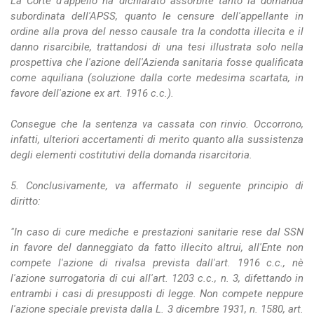
La Corte d'appello ha dichiarato assorbite tanto la domanda
subordinata dell'APSS, quanto le censure dell'appellante in
ordine alla prova del nesso causale tra la condotta illecita e il
danno risarcibile, trattandosi di una tesi illustrata solo nella
prospettiva che l'azione dell'Azienda sanitaria fosse qualificata
come aquiliana (soluzione dalla corte medesima scartata, in
favore dell'azione ex art. 1916 c.c.).
Consegue che la sentenza va cassata con rinvio. Occorrono,
infatti, ulteriori accertamenti di merito quanto alla sussistenza
degli elementi costitutivi della domanda risarcitoria.
5. Conclusivamente, va affermato il seguente principio di
diritto:
"In caso di cure mediche e prestazioni sanitarie rese dal SSN
in favore del danneggiato da fatto illecito altrui, all'Ente non
compete l'azione di rivalsa prevista dall'art. 1916 c.c., nè
l'azione surrogatoria di cui all'art. 1203 c.c., n. 3, difettando in
entrambi i casi di presupposti di legge. Non compete neppure
l'azione speciale prevista dalla L. 3 dicembre 1931, n. 1580, art.