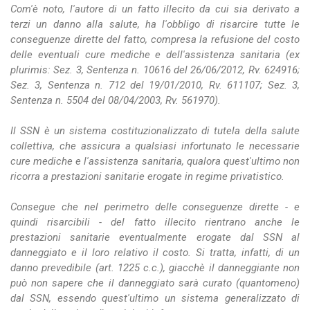
Com'è noto, l'autore di un fatto illecito da cui sia derivato a
terzi un danno alla salute, ha l'obbligo di risarcire tutte le
conseguenze dirette del fatto, compresa la refusione del costo
delle eventuali cure mediche e dell'assistenza sanitaria (ex
plurimis: Sez. 3, Sentenza n. 10616 del 26/06/2012, Rv. 624916;
Sez. 3, Sentenza n. 712 del 19/01/2010, Rv. 611107; Sez. 3,
Sentenza n. 5504 del 08/04/2003, Rv. 561970).
Il SSN è un sistema costituzionalizzato di tutela della salute
collettiva, che assicura a qualsiasi infortunato le necessarie
cure mediche e l'assistenza sanitaria, qualora quest'ultimo non
ricorra a prestazioni sanitarie erogate in regime privatistico.
Consegue che nel perimetro delle conseguenze dirette - e
quindi risarcibili - del fatto illecito rientrano anche le
prestazioni sanitarie eventualmente erogate dal SSN al
danneggiato e il loro relativo il costo. Si tratta, infatti, di un
danno prevedibile (art. 1225 c.c.), giacchè il danneggiante non
può non sapere che il danneggiato sarà curato (quantomeno)
dal SSN, essendo quest'ultimo un sistema generalizzato di