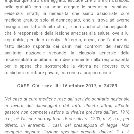
a qualunque altro danneggiato, esclude che vi sia un ostacolo
nella gratuità con cui sono erogate le prestazioni sanitarie.
Evidenzia, infatti, la necessità che siano assicurate cure
mediche gratuite solo al danneggiato, che si trova ad averne
bisogno per fatto illecito altrui, e non anche al danneggiante,
che è responsabile della lesione arrecata alla salute, ove a lui
imputabile, per dolo o colpa. Afferma, quindi, che l'autore del
fatto illecito risponda dei danni nei confronti del servizio
sanitario nazionale secondo la clausola generale della
responsabilità aquiliana, non diversamente dalla responsabilità
per le spese che sosterrebbe la vittima nel ricevere cure
mediche in strutture private, con oneri a proprio carico.
CASS. CIV. - sez. III - 16 ottobre 2017, n. 24289
Nel caso di cure mediche rese dal servizio sanitario nazionale
in favore del danneggiato dal fatto illecito altrui, all'ente
gestore non compete l'azione di rivalsa prevista dall'art. 1916
c.c., né l'azione surrogatoria di cui all'art. 1203, n. 3, c.c., per
difetto, in entrambi i casi, dei presupposti di legge. Non
compete neppure l'azione speciale prevista dall'art. 1 l. 3