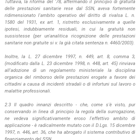
Tuttavia, la riforma del ‘78, affermando il principio di gratuità
delle prestazioni sanitarie rese dal SSN, aveva fortemente
ridimensionato l'ambito operativo del diritto di rivalsa L. n.
1580 del 1931, ex art. 1, ristretto esclusivamente a quelle
ipotesi, indubbiamente residuali, in cui la gratuità non
sussistesse (per un'analitica ricognizione delle prestazioni
sanitarie non gratuite si v. la già citata sentenza n. 4460/2003).
Inoltre, la L. 27 dicembre 1997, n. 449, art. 8, comma 3,
(modificato dalla L. 23 dicembre 1998, n. 448, art. 45) rinviava
all'adozione di un regolamento ministeriale la disciplina
organica del rimborso delle prestazioni erogate a favore dei
cittadini a causa di incidenti stradali o di infortuni sul lavoro o
malattie professionali.
2.3 Il quadro innanzi descritto - che, come s'è visto, pur
conservando in linea di principio la regola della surrogazione,
ne vedeva significativamente eroso l'effettivo ambito di
applicazione - è radicalmente mutato con il D.Lgs. 15 dicembre
1997, n. 446, art. 36, che ha abrogato il sistema contributivo di
finanziamento del SSN.