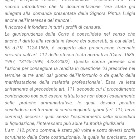
ricorso introduttivo che la documentazione "era stata già
allegata alla domanda presentata dalla Signora Pintus Luigia
anche nell'interesse del minore".
Il ricorso è infondato in tutti i profili di censura.
La giurisprudenza della Corte è consolidata nel senso che
anche il diritto alla rendita in favore dei superstiti, di cui all'art.
85 d.P.R. 1124-1965, è soggetto alla prescrizione triennale
prevista dall'art. 112 dello stesso testo normativo (Cass. 1585-
1997; 13145-1999; 4223-2002). Questa norma prevede che
l'azione per conseguire la rendita in questione "si prescrive nel
termine di tre anni dal giorno dell'infortunio o da quello della
manifestazione della malattia professionale". Essa va letta
unitamente al precedente art. 111, secondo cui il procedimento
contenzioso non può essere istituito se non dopo l'esaurimento
delle pratiche amministrative, le quali devono peraltro
concludersi nel termine di centocinquanta giorni (art. 111, terzo
comma), decorsi i quali senza l'espletamento della procedura
di liquidazione, l'interessato può adire l'autorità giudiziaria.
L'art. 112, primo comma, è stato più volte e sotto diversi profili
scrutinato dalla Corte costituzionale, la quale ha precisato, per