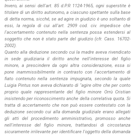
Invero, ai sensi dell'art. 85 d.P.R 1124-1965, ogni superstite è
titolare di un diritto autonomo, a ciascuno spettante sulla base
di detta norma, sicché, se ad agire in giudizio è uno soltanto di
essi, la regola di cui all'art. 2909 cod. civ. impedisce che
l'accertamento contenuto nella sentenza possa estendersi al
soggetto che non è stato parte del giudizio (cfr. Cass. 16702-
2002).
Quanto alla deduzione secondo cui la madre aveva rivendicato
in sede giudiziaria il diritto anche nell'interesse del figlio
minore, a prescindere da ogni altra considerazione, essa si
pone inammissibilmente in contrasto con l'accertamento di
fiato contenuto nella sentenza impugnata, secondo la quale
Luigia Pintus non aveva dichiarato di "agire oltre che per conto
proprio quale rappresentante del figlio minore Orrù Cristian
insistendo per riconoscimento anche della correlativa quota. Si
tratta di accertamento che non può essere contestato con la
deduzione secondo cui alla domanda giudiziale erano allegati
gli atti del procedimento amministrativo, promosso anche
nell'interesse del figlio minore, trattandosi di circostanza
sicuramente irrilevante per identificare l'oggetto della domanda