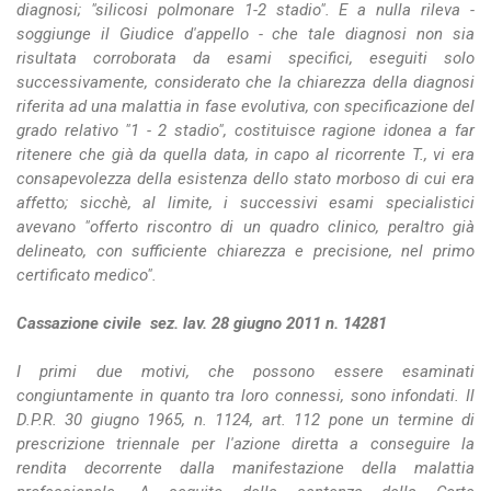
diagnosi; "silicosi polmonare 1-2 stadio". E a nulla rileva -
soggiunge il Giudice d'appello - che tale diagnosi non sia
risultata corroborata da esami specifici, eseguiti solo
successivamente, considerato che la chiarezza della diagnosi
riferita ad una malattia in fase evolutiva, con specificazione del
grado relativo "1 - 2 stadio", costituisce ragione idonea a far
ritenere che già da quella data, in capo al ricorrente T., vi era
consapevolezza della esistenza dello stato morboso di cui era
affetto; sicchè, al limite, i successivi esami specialistici
avevano "offerto riscontro di un quadro clinico, peraltro già
delineato, con sufficiente chiarezza e precisione, nel primo
certificato medico".
Cassazione civile sez. lav. 28 giugno 2011 n. 14281
I primi due motivi, che possono essere esaminati
congiuntamente in quanto tra loro connessi, sono infondati. Il
D.P.R. 30 giugno 1965, n. 1124, art. 112 pone un termine di
prescrizione triennale per l'azione diretta a conseguire la
rendita decorrente dalla manifestazione della malattia