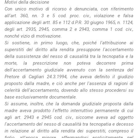
Motivi della decisione
Con unico motivo di ricorso è denunciata, con riferimento
all'art. 360, nn. 3 e 5 cod. proc. civ., violazione e falsa
applicazione degli artt. 85 e 112 d.P.R. 30 giugno 1965, n. 1124,
degli art. 2935, 2945, comma 2 e 2943, comma 1 cod. civ.,
nonché vizio di motivazione.
Si sostiene, in primo luogo, che, poiché l'attribuzione ai
superstiti del diritto alla rendita presuppone l'accertamento
della sussistenza del nesso di causalità tra la tecnopatia e la
morte, la prescrizione non poteva decorrere prima
dell'accertamento giudiziale avvenuto con la sentenza del
Pretore di Cagliari 24.3.1994, che aveva definito il giudizio
proposto dalla madre, e ciò anche per l'assenza di ragioni di
celerità dell'accertamento, dovendo allo stesso procedersi su
base esclusivamente documentale.
Si assume, inoltre, che la domanda giudiziale proposta dalla
madre aveva prodotto l'effetto interruttivo permanente di cui
agli art. 2943 e 2945 cod. civ., siccome aveva ad oggetto
l'accertamento del nesso di causalità tra tecnopatia e decesso
in relazione al diritto alla rendita dei superstiti, compreso il
figlio, all'epoca minore, affermandosi esplicitamente nel