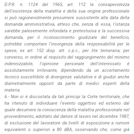
D.P.R. n. 1124 del 1965, art. 112 la consapevolezza
dell'esistenza della malattia e della sua origine professionale
si può ragionevolmente presumere sussistente alla data della
domanda amministrativa, atteso che, senza di essa, l'istanza
sarebbe palesemente infondata e pretestuosa e la successiva
domanda, per il riconoscimento giudiziale del beneficio,
potrebbe comportare l'insorgenza della responsabilità per le
spese, ex art. 152 disp. att. c.p.c., per lite temeraria; per
converso, in ordine al requisito del raggiungimento del minimo
indennizzabile, l'opinione personale dell'interessato è
assolutamente irrilevante, dipendendo da un accertamento
tecnico suscettibile di divergenze valutative e di giudizi anche
diametralmente opposti da parte di medici esperti della
materia.
6.- Non si è discostata da tali principi la Corte territoriale, che
ha ritenuto di individuare l'evento oggettivo ed esterno dal
quale desumere la conoscenza della malattia professionale nel
provvedimento, adottato dal datore di lavoro nel dicembre 1987,
di esclusione del lavoratore da livelli di esposizione a rumore
equivalenti o superiori a 80 dBA, osservando che, come già