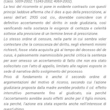
(Cass. 5009-2002; 15343-2002; 4069-2002).
La tesi del ricorrente si pone in evidente contrasto con questi
principi laddove afferma che il dies a quo della prescrizione, ai
sensi dell'art. 2935 cod. civ., dovrebbe coincidere con il
definitivo accertamento del diritto in sede giudiziaria, così
vanificando nella sostanza le esigenze di certezza e celerità
sottese alla previsione di un termine breve di prescrizione.
Lo stesso ordine di censure, nella parte in cui sembra voler
contestare che la conoscenza del diritto, negli elementi minimi
richiesti, fosse stata acquisita già al tempo del decesso del de
cuius, è palesemente inammissibile perché critica la sentenza
per aver omesso un accertamento di fatto che non era stato
sollecitato con l'atto di appello, limitato alle ragioni esposte in
sede di narrativa dello svolgimento del processo.
Privo di fondamento è anche il secondo ordine di
argomentazioni del motivo di ricorso, secondo cui l'azione
giudiziaria proposta dalla madre avrebbe prodotto il cd. effetto
interruttivo permanente fino al giudicato, sia perché
l'accertamento avrebbe avuto effetti anche per il figlio minore,
sia perché, l'azione era stata esperita anche nell'interesse di
quest'ultimo.