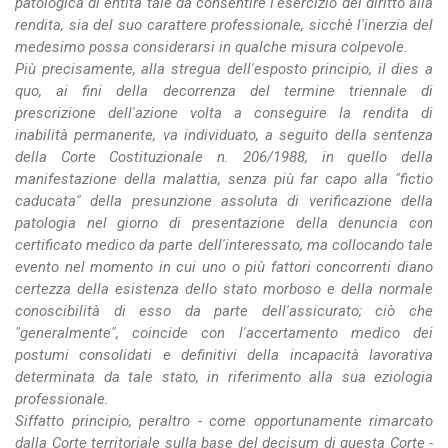
patologica di entità tale da consentire l'esercizio del diritto alla
rendita, sia del suo carattere professionale, sicchè l'inerzia del
medesimo possa considerarsi in qualche misura colpevole.
Più precisamente, alla stregua dell'esposto principio, il dies a
quo, ai fini della decorrenza del termine triennale di
prescrizione dell'azione volta a conseguire la rendita di
inabilità permanente, va individuato, a seguito della sentenza
della Corte Costituzionale n. 206/1988, in quello della
manifestazione della malattia, senza più far capo alla "fictio
caducata" della presunzione assoluta di verificazione della
patologia nel giorno di presentazione della denuncia con
certificato medico da parte dell'interessato, ma collocando tale
evento nel momento in cui uno o più fattori concorrenti diano
certezza della esistenza dello stato morboso e della normale
conoscibilità di esso da parte dell'assicurato; ciò che
"generalmente", coincide con l'accertamento medico dei
postumi consolidati e definitivi della incapacità lavorativa
determinata da tale stato, in riferimento alla sua eziologia
professionale.
Siffatto principio, peraltro - come opportunamente rimarcato
dalla Corte territoriale sulla base del decisum di questa Corte -