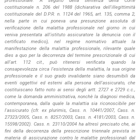
professionale. A seguito della sentenza della Corte
costituzionale n. 206 del 1988 (dichiarativa dell'illegittimità
costituzionale del D.P.R. n. 1124 del 1965, art. 135, comma 2,
nella parte in cui poneva una presunzione assoluta di
verificazione della malattia professionale nel giorno in cui
veniva presentata all'istituto assicuratore la denuncia con il
certificato medico), nel regime normativo attuale la
manifestazione della malattia professionale, rilevante quale
dies a quo per la decorrenza del termine prescrizionale di cui
all'art. 112 cit., può ritenersi verificata quando la
consapevolezza circa l'esistenza della malattia, la sua origine
professionale e il suo grado invalidante siano desumibili da
eventi oggettivi ed esterni alla persona dell'assicurato, che
costituiscano fatto noto ai sensi degli artt. 2727 e 2729 c.c.,
come la domanda amministrativa, nonchè la diagnosi medica,
contemporanea, dalla quale la malattia sia riconoscibile per
l'assicurato (cfr. ex plurimis, Cass. n. 10441/2007, Cass. n.
27323/2005, Cass. n. 8257/2003, Cass. n. 4181/2003, Cass. n.
15598/2002). Cass. n. 23110/2004 ha altresì precisato che, ai
fini della decorrenza della prescrizione triennale prevista in
materia di assicurazione contro le malattie professionali dal