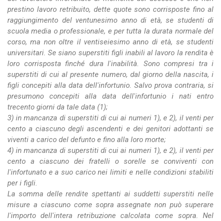
prestino lavoro retribuito, dette quote sono corrisposte fino al
raggiungimento del ventunesimo anno di età, se studenti di
scuola media o professionale, e per tutta la durata normale del
corso, ma non oltre il ventiseiesimo anno di età, se studenti
universitari. Se siano superstiti figli inabili al lavoro la rendita è
loro corrisposta finché dura l'inabilità. Sono compresi tra i
superstiti di cui al presente numero, dal giorno della nascita, i
figli concepiti alla data dell'infortunio. Salvo prova contraria, si
presumono concepiti alla data dell'infortunio i nati entro
trecento giorni da tale data (1);
3) in mancanza di superstiti di cui ai numeri 1), e 2), il venti per
cento a ciascuno degli ascendenti e dei genitori adottanti se
viventi a carico del defunto e fino alla loro morte;
4) in mancanza di superstiti di cui ai numeri 1), e 2), il venti per
cento a ciascuno dei fratelli o sorelle se conviventi con
l'infortunato e a suo carico nei limiti e nelle condizioni stabiliti
per i figli.
La somma delle rendite spettanti ai suddetti superstiti nelle
misure a ciascuno come sopra assegnate non può superare
l'importo dell'intera retribuzione calcolata come sopra. Nel