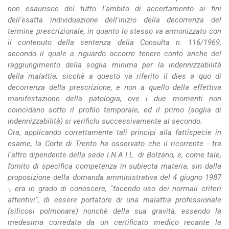
non esaurisce del tutto l'ambito di accertamento ai fini
dell'esatta individuazione dell'inizio della decorrenza del
termine prescrizionale, in quanto lo stesso va armonizzato con
il contenuto della sentenza della Consulta n. 116/1969,
secondo il quale a riguardo occorre tenere conto anche del
raggiungimento della soglia minima per la indennizzabilità
della malattia; sicchè a questo va riferito il dies a quo di
decorrenza della prescrizione, e non a quello della effettiva
manifestazione della patologia, ove i due momenti non
coincidano sotto il profilo temporale, ed il primo (soglia di
indennizzabilità) si verifichi successivamente al secondo.
Ora, applicando correttamente tali principi alla fattispecie in
esame, la Corte di Trento ha osservato che il ricorrente - tra
l'altro dipendente della sede I.N.A.I.L. di Bolzano, e, come tale,
fornito di specifica competenza in subiecta materia, sin dalla
proposizione della domanda amministrativa del 4 giugno 1987
-, era in grado di conoscere, "facendo uso dei normali criteri
attentivi", di essere portatore di una malattia professionale
(silicosi polmonare) nonchè della sua gravità, essendo la
medesima corredata da un certificato medico recante la