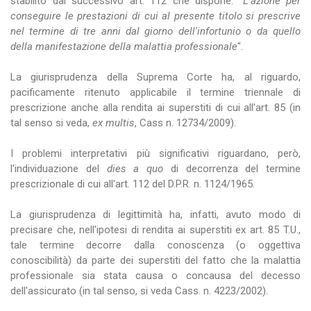
stabilito dal successivo art. 112 che dispone: "
L'azione per
conseguire le prestazioni di cui al presente titolo si prescrive
nel termine di tre anni dal giorno dell'infortunio o da quello
della manifestazione della malattia professionale
".
La giurisprudenza della Suprema Corte ha, al riguardo,
pacificamente ritenuto applicabile il termine triennale di
prescrizione anche alla rendita ai superstiti di cui all'art. 85 (in
tal senso si veda,
ex multis
, Cass n. 12734/2009).
I problemi interpretativi più significativi riguardano, però,
l'individuazione del
dies a quo
di decorrenza del termine
prescrizionale di cui all'art. 112 del D.P.R. n. 1124/1965.
La giurisprudenza di legittimità ha, infatti, avuto modo di
precisare che, nell'ipotesi di rendita ai superstiti ex art. 85 T.U.,
tale termine decorre dalla conoscenza (o oggettiva
conoscibilità) da parte dei superstiti del fatto che la malattia
professionale sia stata causa o concausa del decesso
dell'assicurato (in tal senso, si veda Cass. n. 4223/2002).